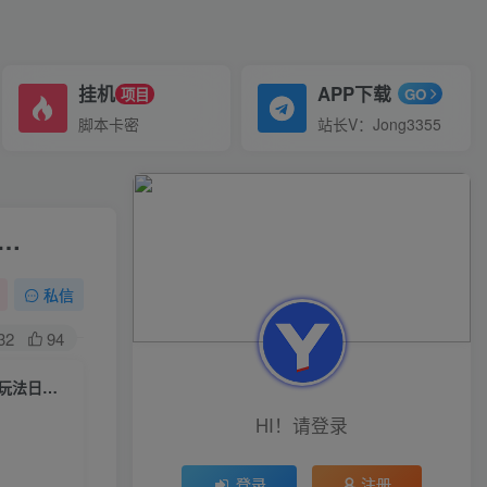
挂机
APP下载
项目
GO
脚本卡密
站长V：Jong3355
…
私信
32
94
（7208期）最新微信阅读多平台云端挂机全自动脚本，单号利润5+，接单玩法日入500+…
HI！请登录
登录
注册