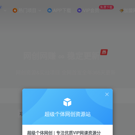
W
免费下载
热门项目
APP下载
VIP会员
加盟
网创网赚 ∞ 稳定更新
网创资源&实战项目 全网首发全年365天更新
超级个体网创资源站
项目
抖音
引流
短视频
小红书
视频号
超级个体网创 | 专注优质VIP网课资源分