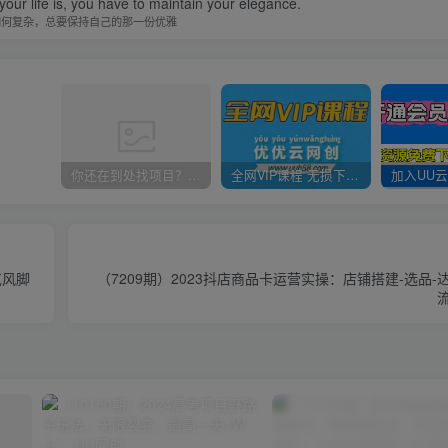
our life is, you have to maintain your elegance.
如何复杂，总要保持自己的那一份优雅
你还在到处找项目？还在当韭菜？我靠卖项目一个月收入5万+，曾经我也是个失败者。
全网VIP课程 无损下载~
克风脚
（7209期）2023抖店商品卡运营实操：店铺搭建-选品-