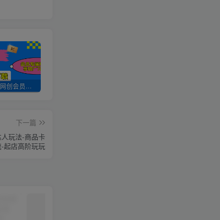
加入UU云网创会员，全站资源免费学习。
UU云网创【VIP会员专属交流群】
加盟UU云网创，搭建同款项目资源站，实现日入2000+
下一篇
达人玩法-商品卡
流-起店高阶玩玩