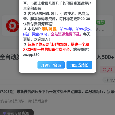
享，市面上收费几百几千的项目资源课程这
里全部都有！
🔰 内容涵盖网赚项目、引流技术、电商运
营、脚本源码等资源，每日稳定更新20-30
VIP推广
招募站长
70%分佣
推荐
优质付费资源课程！
🔰 本站VIP
限时特惠，
￥79/年，￥99/永久
会员专属推广链接
搭建同款网站，自己当老板
(推广佣金70%)，
全站资源免费下载，
每天
更新，欢迎加入！
🔰
超级个体云网创开放加盟，搭建一个和
XXX网创一样的知识付费平台，
站长微信：
zszpp330
全自动脚本，单号利润5+，接单玩法日入500+
开通VIP会员
加盟当站长
关注
15
此内容为付费阅读，请付费后查看
会员专属资源