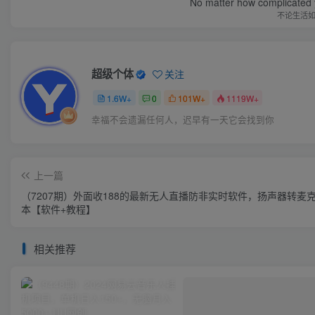
No matter how complicated y
不论生活
超级个体
关注
1.6W+
0
101W+
1119W+
幸福不会遗漏任何人，迟早有一天它会找到你
上一篇
（7207期）外面收188的最新无人直播防非实时软件，扬声器转麦
本【软件+教程】
相关推荐