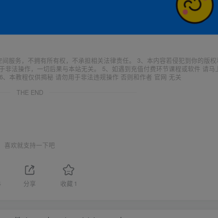
空间服务，不拥有所有权，不承担相关法律责任。 3、本内容若侵犯到你的版权
于非法操作，一切后果与本站无关。 5、如遇到充值付费环节课程或软件 请马
6、本教程仅供揭秘 请勿用于非法违规操作 否则和作者 官网 无关
THE END
喜欢就支持一下吧
4
分享
收藏
1