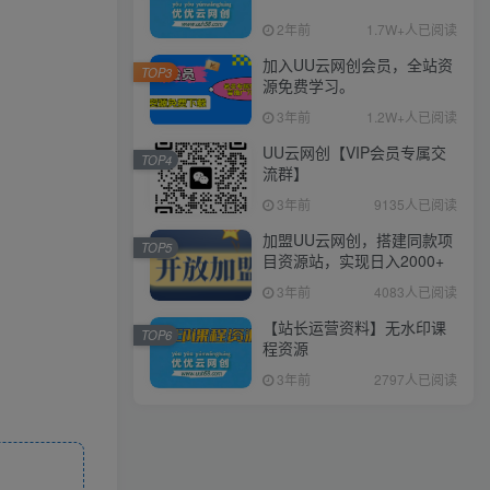
2年前
1.7W+人已阅读
加入UU云网创会员，全站资
TOP3
源免费学习。
3年前
1.2W+人已阅读
UU云网创【VIP会员专属交
TOP4
流群】
3年前
9135人已阅读
加盟UU云网创，搭建同款项
TOP5
目资源站，实现日入2000+
3年前
4083人已阅读
【站长运营资料】无水印课
TOP6
程资源
3年前
2797人已阅读