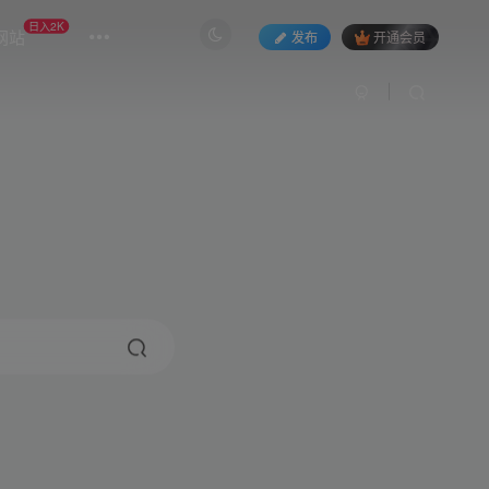
日入2K
网站
发布
开通会员