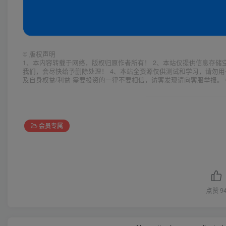
©
版权声明
1、本内容转载于网络，版权归原作者所有！ 2、本站仅提供信息存储
我们，会尽快给予删除处理！ 4、本站全资源仅供测试和学习，请勿用
及自身权益/利益 需要投资的一律不要相信，访客发现请向客服举报。 
会员专属
点赞
9