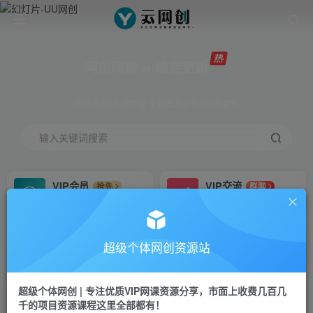
网创网赚 ∞ 稳定更新
网创资源&实战项目 全网首发全年365天更新
输入关键词搜索
VIP会员
VIP交流
抢先
群聊
免费下载全站资源
研究探讨更多创业项目路子。
VIP推广
招募站长
70%分佣
推荐
超级个体网创资源站
会员专属推广链接
搭建同款网站，自己当老板
超级个体网创 | 专注优质VIP网课资源分享，市面上收费几百几
挂机
APP下载
项目
GO
千的项目资源课程这里全部都有！
脚本卡密
站长V：Jong3355