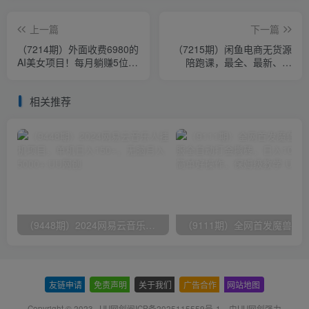
上一篇
下一篇
（7214期）外面收费6980的
（7215期）闲鱼电商无货源
AI美女项目！每月躺赚5位数
陪跑课，最全、最新、最
收益（教程+素材+工具）
干，零基础实战！
相关推荐
（9448期）2024网易云音乐人挂机项目，单机日入150+，无脑月入5000+
友链申请
-
免责声明
-
关于我们
-
广告合作
-
网站地图
Copyright © 2023 ·
UU网创闽ICP备2025115559号-1
· 由
UU网创
强力