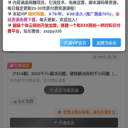
🔰 内容涵盖网赚项目、引流技术、电商运营、脚本源码等资源，
每日稳定更新20-30优质付费资源课程！
首页
创业课程
会员专属
正文
🔰 本站VIP
限时特惠，
￥79/年，￥99/永久 (推广佣金70%)，
全
站资源免费下载，
每天更新，欢迎加入！
（7214期）2023千川-解决问题，硬核解决你的千
🔰
超级个体云网创开放加盟，搭建一个和XXX网创一样的知识付
费平台，
站长微信：zszpp330
川问题（11节课）
开通VIP会员
加盟当站长
超级个体
关注
私信
2年前发布
1910
79
付费阅读
（7214期）2023千川-解决问题，硬核解决你的千川问题（11节课）
此内容为付费阅读，请付费后查看
会员专属资源
免费
会员
您暂无购买权限，请先开通会员
开通会员