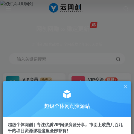
网创网赚 ∞ 稳定更新
网创资源&实战项目 全网首发全年365天更新
输入关键词搜索
VIP会员
VIP交流
抢先
群聊
免费下载全站资源
研究探讨更多创业项目路子。
VIP推广
招募站长
70%分佣
推荐
超级个体网创资源站
会员专属推广链接
搭建同款网站，自己当老板
超级个体网创 | 专注优质VIP网课资源分享，市面上收费几百几
挂机
APP下载
项目
GO
千的项目资源课程这里全部都有！
脚本卡密
站长V：Jong3355