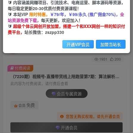
🔰 内容涵盖网赚项目、引流技术、电商运营、脚本源码等资源，
每日稳定更新20-30优质付费资源课程！
首页
创业课程
会员专属
正文
🔰 本站VIP
限时特惠，
￥79/年，￥99/永久 (推广佣金70%)，
全
站资源免费下载，
每天更新，欢迎加入！
（7220期）视频号-直播带货线上陪跑营第7期：算
🔰
超级个体云网创开放加盟，搭建一个和XXX网创一样的知识付
费平台，
站长微信：zszpp330
法解析、流量来源和推送逻辑，起号逻辑
开通VIP会员
加盟当站长
超级个体
关注
私信
2年前发布
1931
200
付费阅读
（7220期）视频号-直播带货线上陪跑营第7期：算法解析、流量来源和推送逻辑，起号逻辑
此内容为付费阅读，请付费后查看
会员专属资源
免费
会员
您暂无购买权限，请先开通会员
开通会员