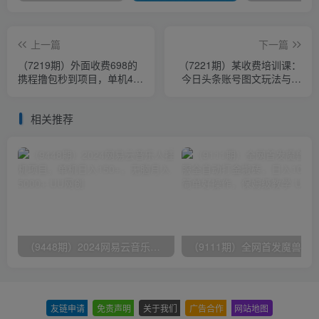
上一篇
下一篇
（7219期）外面收费698的
（7221期）某收费培训课：
携程撸包秒到项目，单机40-
今日头条账号图文玩法与细
80可批量
节，一个人一天搞50个文章
相关推荐
（9448期）2024网易云音乐人挂机项目，单机日入150+，无脑月入5000+
友链申请
-
免责声明
-
关于我们
-
广告合作
-
网站地图