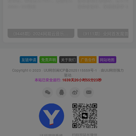
（9448期）2024网易云音乐人挂机项目，单机日入150+，无脑月入5000+
友链申请
-
免责声明
-
关于我们
-
广告合作
-
网站地图
Copyright © 2023 ·
UU网创闽ICP备2025115559号-1
· 由
UU网创
强力
驱动.
本站已安全运行:
1639天20小时55分24秒
扫码加站长微信
UU云网创系统