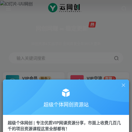
网创网赚 ∞ 稳定更新
网创资源&实战项目 全网首发全年365天更新
输入关键词搜索
VIP会员
VIP交流
抢先
群聊
免费下载全站资源
研究探讨更多创业项目路子。
VIP推广
招募站长
70%分佣
推荐
超级个体网创资源站
会员专属推广链接
搭建同款网站，自己当老板
超级个体网创 | 专注优质VIP网课资源分享，市面上收费几百几
挂机
APP下载
项目
GO
千的项目资源课程这里全部都有！
脚本卡密
站长V：Jong3355