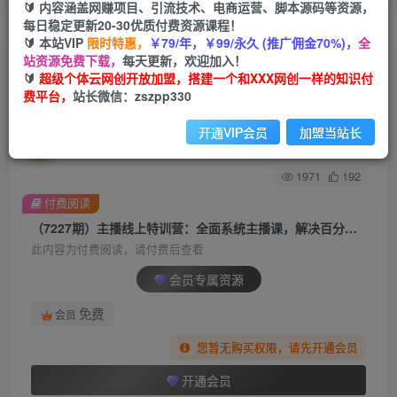
🔰 内容涵盖网赚项目、引流技术、电商运营、脚本源码等资源，
每日稳定更新20-30优质付费资源课程！
首页
创业课程
会员专属
正文
🔰 本站VIP
限时特惠，
￥79/年，￥99/永久 (推广佣金70%)，
全
站资源免费下载，
每天更新，欢迎加入！
（7227期）主播线上特训营：全面系统主播课，
🔰
超级个体云网创开放加盟，搭建一个和XXX网创一样的知识付
费平台，
站长微信：zszpp330
解决百分之90的主播面临的问题（22节课）
开通VIP会员
加盟当站长
超级个体
关注
私信
2年前发布
1971
192
付费阅读
（7227期）主播线上特训营：全面系统主播课，解决百分之90的主播面临的问题（22节课）
此内容为付费阅读，请付费后查看
会员专属资源
免费
会员
您暂无购买权限，请先开通会员
开通会员