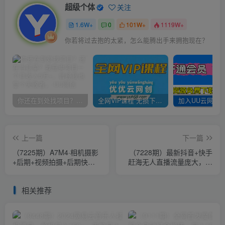
超级个体
关注
1.6W+
0
101W+
1119W+
你若将过去抱的太紧，怎么能腾出手来拥抱现在？
你还在到处找项目？还在当韭菜？我靠卖项目一个月收入5万+，曾经我也是个失败者。
全网VIP课程 无损下载~
上一篇
下一篇
（7225期）A7M4·相机摄影
（7228期）最新抖音+快手
+后期+视频拍摄+后期快速
赶海无人直播流量庞大，效
玩转相机，掌握摄影前期与
果出奇的好（教程+素材）
后期
相关推荐