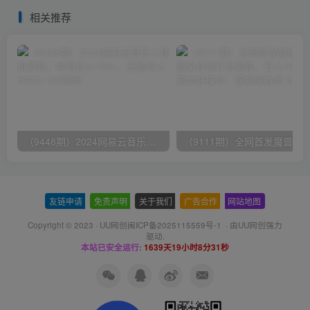
动到年底
爆款文章
相关推荐
（9448期）2024网易云音乐人挂机项目，单机日入150+，无脑月入5000+
友链申请
-
免责声明
-
关于我们
-
广告合作
-
网站地图
Copyright © 2023 ·
UU网创闽ICP备2025115559号-1
· 由
UU网创
强力
驱动.
本站已安全运行:
1639天19小时8分31秒