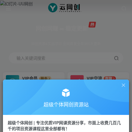
网创网赚 ∞ 稳定更新
网创资源&实战项目 全网首发全年365天更新
输入关键词搜索
VIP会员
VIP交流
抢先
群聊
免费下载全站资源
研究探讨更多创业项目路子。
VIP推广
招募站长
70%分佣
推荐
超级个体网创资源站
会员专属推广链接
搭建同款网站，自己当老板
超级个体网创 | 专注优质VIP网课资源分享，市面上收费几百几
挂机
APP下载
项目
GO
千的项目资源课程这里全部都有！
脚本卡密
站长V：Jong3355