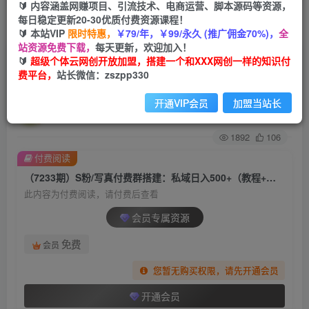
🔰 内容涵盖网赚项目、引流技术、电商运营、脚本源码等资源，
每日稳定更新20-30优质付费资源课程！
首页
创业课程
会员专属
正文
🔰 本站VIP
限时特惠，
￥79/年，￥99/永久 (推广佣金70%)，
全
站资源免费下载，
每天更新，欢迎加入！
（7233期）S粉/写真付费群搭建：私域日入500+
🔰
超级个体云网创开放加盟，搭建一个和XXX网创一样的知识付
费平台，
站长微信：zszpp330
（教程+源码）
开通VIP会员
加盟当站长
超级个体
关注
私信
2年前发布
1892
106
付费阅读
（7233期）S粉/写真付费群搭建：私域日入500+（教程+源码）
此内容为付费阅读，请付费后查看
会员专属资源
免费
会员
您暂无购买权限，请先开通会员
开通会员