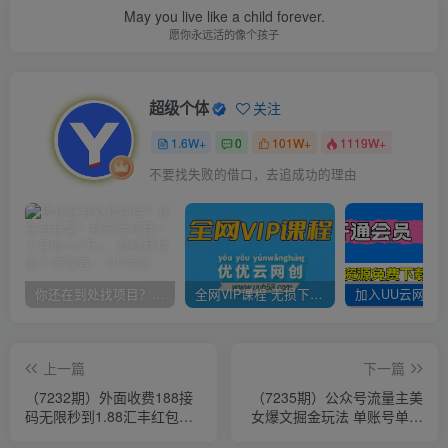
May you live like a child forever.
愿你永远活的像个孩子
超级个体
关注
1.6W+
0
101W+
1119W+
不要找失败的借口，去追成功的理由
你还在到处找项目？还在当韭菜？我靠卖项目一个月收入5万+，曾经我也是个失败者。
全网VIP课程 无损下载~
上一篇
下一篇
（7232期）外面收费188接
（7235期）公众号流量主美
码无限秒到1.88汇丰红包项
女爆文掘金玩法 单账号单月
目 每天每个支付宝18.88 活
轻松8000+利用AI轻松写出