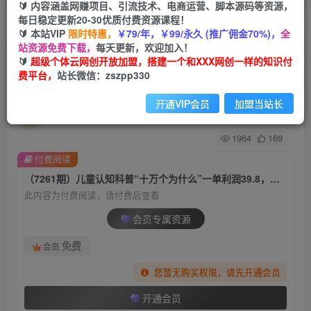
🔰 内容涵盖网赚项目、引流技术、电商运营、脚本源码等资源，
每日稳定更新20-30优质付费资源课程！
首页
创业课程
会员专属
正文
🔰 本站VIP
限时特惠，
￥79/年，￥99/永久 (推广佣金70%)，
全
站资源免费下载，
每天更新，欢迎加入！
（7261期）儿童认知科普“十万个为什么”一单利
🔰
超级个体云网创开放加盟，搭建一个和XXX网创一样的知识付
费平台，
站长微信：zszpp330
润39.8，简单粗暴，一部手机就能变现
开通VIP会员
加盟当站长
超级个体
关注
私信
2年前发布
1964
169
付费阅读
（7261期）儿童认知科普“十万个为什么”一单利润39.8，简单粗暴，一部手机就能变现
此内容为付费阅读，请付费后查看
会员专属资源
免费
会员
您暂无购买权限，请先开通会员
开通会员