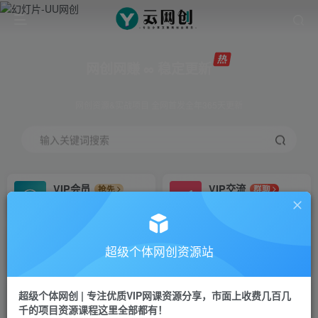
网创网赚 ∞ 稳定更新
网创资源&实战项目 全网首发全年365天更新
输入关键词搜索
VIP会员
VIP交流
抢先
群聊
免费下载全站资源
研究探讨更多创业项目路子。
VIP推广
招募站长
70%分佣
推荐
超级个体网创资源站
会员专属推广链接
搭建同款网站，自己当老板
超级个体网创 | 专注优质VIP网课资源分享，市面上收费几百几
挂机
APP下载
项目
GO
千的项目资源课程这里全部都有！
脚本卡密
站长V：Jong3355