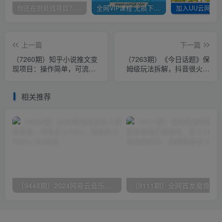
你还在到处找项目？还在当韭菜？我靠卖项目一个月收入5万+，曾经我也是个失败者。
全网VIP课程 无损下载~
上一篇
下一篇
（7260期）知乎小说推文变
（7263期）《今日话题》保
现项目：操作简单，可流程
姆级玩法拆解，抖音很火爆
化多平台操作，赚佣金月入
的玩法，6种变现方式 快速
过万
拿到结果
相关推荐
（9448期）2024网易云音乐人挂机项目，单机日入150+，无脑月入5000+