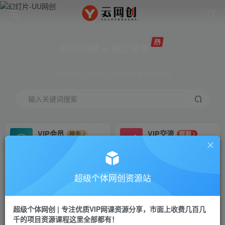
网创网赚 ∞ 稳定更新
网创资源&实战项目 全网首发全年365天更新
输入关键词搜索
VIP会员
VIP交流
抢先
群聊
免费下载全站资源
研究探讨更多创业项目路子。
VIP推广
招募站长
70%分佣
推荐
超级个体网创资源站
会员专属推广链接
搭建同款网站，自己当老板
超级个体网创 | 专注优质VIP网课资源分享，市面上收费几百几
挂机
APP下载
项目
GO
千的项目资源课程这里全部都有！
脚本卡密
站长V：Jong3355