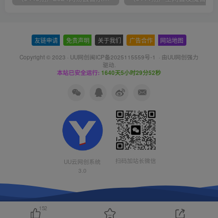
友链申请
-
免责声明
-
关于我们
-
广告合作
-
网站地图
Copyright © 2023 ·
UU网创闽ICP备2025115559号-1
· 由
UU网创
强力
驱动.
本站已安全运行:
1640天5小时29分52秒
扫码加站长微信
UU云网创系统
3.0
152