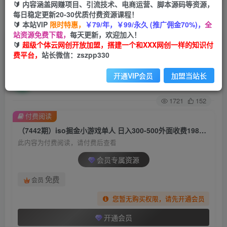
🔰 内容涵盖网赚项目、引流技术、电商运营、脚本源码等资源，
每日稳定更新20-30优质付费资源课程！
首页
创业课程
会员专属
正文
🔰 本站VIP
限时特惠，
￥79/年，￥99/永久 (推广佣金70%)，
全
站资源免费下载，
每天更新，欢迎加入！
（7442期）iso掘金小游戏单人 日入300-500外面
🔰
超级个体云网创开放加盟，搭建一个和XXX网创一样的知识付
费平台，
站长微信：zszpp330
收费1980的项目【揭秘】
开通VIP会员
加盟当站长
超级个体
关注
私信
2年前发布
1721
152
付费阅读
（7442期）iso掘金小游戏单人 日入300-500外面收费1980的项目【揭秘】
此内容为付费阅读，请付费后查看
会员专属资源
免费
会员
您暂无购买权限，请先开通会员
开通会员