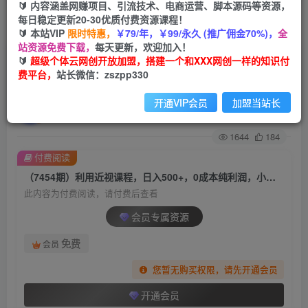
🔰 内容涵盖网赚项目、引流技术、电商运营、脚本源码等资源，
每日稳定更新20-30优质付费资源课程！
首页
创业课程
会员专属
正文
🔰 本站VIP
限时特惠，
￥79/年，￥99/永久 (推广佣金70%)，
全
站资源免费下载，
每天更新，欢迎加入！
（7454期）利用近视课程，日入500+，0成本纯利
🔰
超级个体云网创开放加盟，搭建一个和XXX网创一样的知识付
费平台，
站长微信：zszpp330
润，小白轻松上手（附资料）
开通VIP会员
加盟当站长
超级个体
关注
私信
2年前发布
1644
184
付费阅读
（7454期）利用近视课程，日入500+，0成本纯利润，小白轻松上手（附资料）
此内容为付费阅读，请付费后查看
会员专属资源
免费
会员
您暂无购买权限，请先开通会员
开通会员