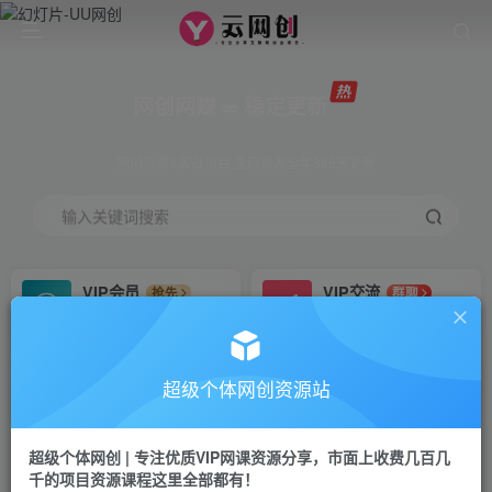
网创网赚 ∞ 稳定更新
网创资源&实战项目 全网首发全年365天更新
输入关键词搜索
VIP会员
VIP交流
抢先
群聊
免费下载全站资源
研究探讨更多创业项目路子。
VIP推广
招募站长
70%分佣
推荐
超级个体网创资源站
会员专属推广链接
搭建同款网站，自己当老板
超级个体网创 | 专注优质VIP网课资源分享，市面上收费几百几
挂机
APP下载
项目
GO
千的项目资源课程这里全部都有！
脚本卡密
站长V：Jong3355