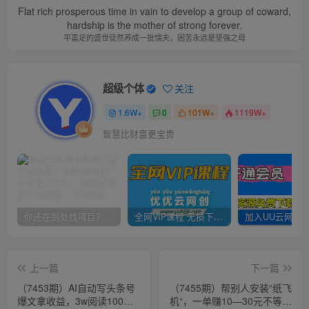
Flat rich prosperous time in vain to develop a group of coward,
hardship is the mother of strong forever.
平富足的盛世徒然养成一批懦夫，困苦永远是坚强之母
超级个体
关注
1.6W+
0
101W+
1119W+
智慧比财富更宝贵
你还在到处找项目？还在当韭菜？我靠卖项目一个月收入5万+，曾经我也是个失败者。
全网VIP课程 无损下载~
上一篇
下一篇
（7453期）AI自动写头条号
（7455期）帮别人安装“纸飞
爆文拿收益，3w阅读100
机“，一单赚10—30元不等：