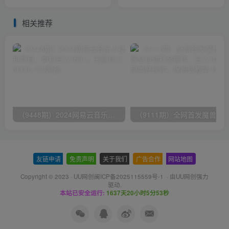
块，可多号发爆文
附：免费节点
相关推荐
（9448期）2024网易云音乐人挂机项目，单机日入150+，无脑月入5000+
友链申请
-
免责声明
-
关于我们
-
广告合作
-
网站地图
Copyright © 2023 ·
UU网创闽ICP备2025115559号-1
· 由
UU网创
强力
驱动.
本站已安全运行:
1637天20小时5分54秒