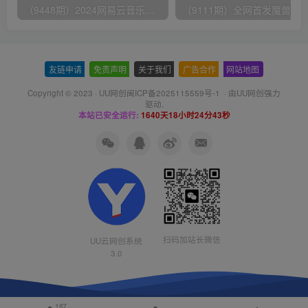
（9448期）2024网易云音乐人挂机项目，单机日入150+，无脑月入5000+
友链申请
-
免责声明
-
关于我们
-
广告合作
-
网站地图
Copyright © 2023 ·
UU网创闽ICP备2025115559号-1
· 由
UU网创
强力
驱动.
本站已安全运行:
1640天18小时24分44秒
扫码加站长微信
UU云网创系统
3.0
187