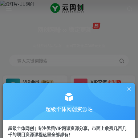
网创网赚 ∞ 稳定更新
网创资源&实战项目 全网首发全年365天更新
输入关键词搜索
VIP会员
VIP交流
抢先
群聊
免费下载全站资源
研究探讨更多创业项目路子。
VIP推广
招募站长
70%分佣
推荐
超级个体网创资源站
会员专属推广链接
搭建同款网站，自己当老板
超级个体网创 | 专注优质VIP网课资源分享，市面上收费几百几
挂机
APP下载
项目
GO
千的项目资源课程这里全部都有！
脚本卡密
站长V：Jong3355