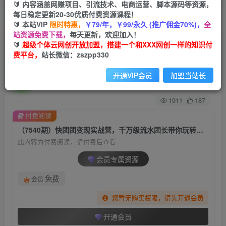
🔰 内容涵盖网赚项目、引流技术、电商运营、脚本源码等资源，
每日稳定更新20-30优质付费资源课程！
首页
创业课程
会员专属
正文
🔰 本站VIP
限时特惠，
￥79/年，￥99/永久 (推广佣金70%)，
全
站资源免费下载，
每天更新，欢迎加入！
（7540期）快团团变现实战营，千万级流水团长
🔰
超级个体云网创开放加盟，搭建一个和XXX网创一样的知识付
费平台，
站长微信：zszpp330
带你玩转快团团
开通VIP会员
加盟当站长
超级个体
关注
私信
2年前发布
1911
187
付费阅读
（7540期）快团团变现实战营，千万级流水团长带你玩转快团团
此内容为付费阅读，请付费后查看
会员专属资源
免费
会员
您暂无购买权限，请先开通会员
开通会员