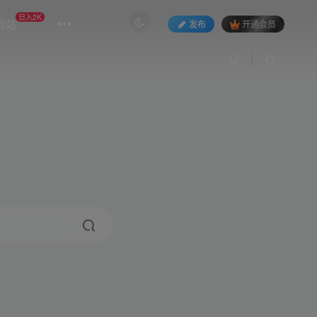
日入2K
网站
发布
开通会员