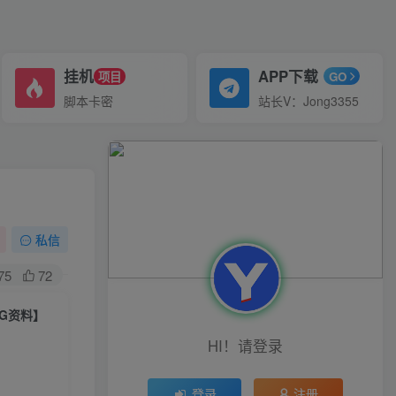
挂机
APP下载
项目
GO
脚本卡密
站长V：Jong3355
私信
75
72
6G资料】
HI！请登录
登录
注册