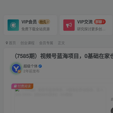
VIP会员
VIP交流
抢先
群聊
免费下载全站资源
研究探讨更多创业项目路子。
首页
创业课程
会员专属
正文
（7585期）视频号蓝海项目，0基础在家也能
超级个体
2年前发布
付费阅读