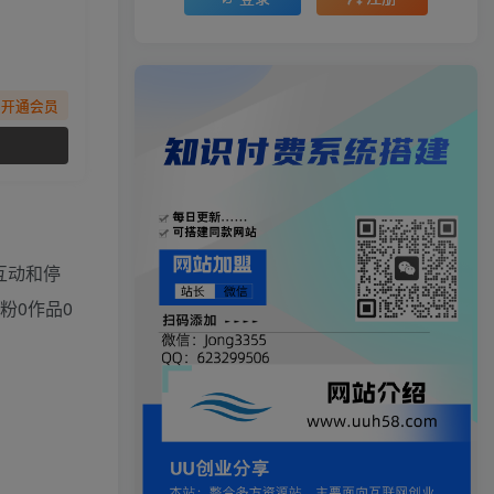
先开通会员
互动和停
粉0作品0