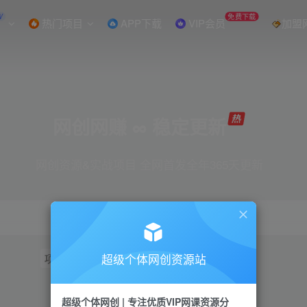
W
免费下载
热门项目
APP下载
VIP会员
加盟
网创网赚 ∞ 稳定更新
网创资源&实战项目 全网首发全年365天更新
超级个体网创资源站
项目
抖音
引流
短视频
小红书
视频号
超级个体网创 | 专注优质VIP网课资源分