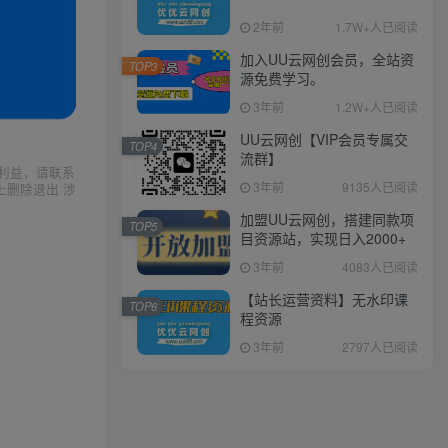
2年前
1.7W+人已阅读
加入UU云网创会员，全站资
TOP3
源免费学习。
3年前
1.2W+人已阅读
UU云网创【VIP会员专属交
TOP4
流群】
利益，请联系
3年前
9135人已阅读
上删除退出 涉
加盟UU云网创，搭建同款项
TOP5
目资源站，实现日入2000+
3年前
4083人已阅读
【站长运营资料】无水印课
TOP6
程资源
3年前
2797人已阅读