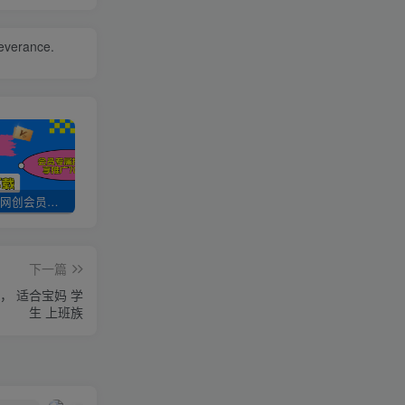
severance.
加入UU云网创会员，全站资源免费学习。
UU云网创【VIP会员专属交流群】
加盟UU云网创，搭建同款项目资源站，实现日入2000+
下一篇
， 适合宝妈 学
生 上班族