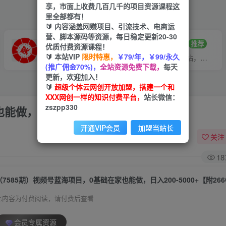
享，市面上收费几百几千的项目资源课程这
里全部都有！
🔰 内容涵盖网赚项目、引流技术、电商运
营、脚本源码等资源，每日稳定更新20-30
VIP推广
招募站长
70%分佣
推荐
优质付费资源课程！
🔰 本站VIP
限时特惠，
￥79/年，￥99/永久
会员专属推广链接
搭建同款网站，自己当老板
(推广佣金70%)，
全站资源免费下载，
每天
更新，欢迎加入！
🔰
超级个体云网创开放加盟，搭建一个和
XXX网创一样的知识付费平台，
站长微信：
zszpp330
做，日入200-5000+【附266G资料】
开通VIP会员
加盟当站长
关注
18
（7585期）视频号蓝海项目，0基础在家也能做，日入200-5000+【附26
此内容为付费阅读，请付费后查看
会员专属资源