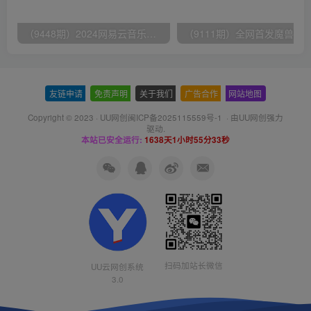
（9448期）2024网易云音乐人挂机项目，单机日入150+，无脑月入5000+
友链申请
-
免责声明
-
关于我们
-
广告合作
-
网站地图
Copyright © 2023 ·
UU网创闽ICP备2025115559号-1
· 由
UU网创
强力
驱动.
本站已安全运行:
1638天1小时55分33秒
扫码加站长微信
UU云网创系统
3.0