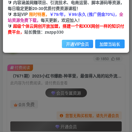
🔰 内容涵盖网赚项目、引流技术、电商运营、脚本源码等资源，
每日稳定更新20-30优质付费资源课程！
首页
创业课程
会员专属
正文
🔰 本站VIP
限时特惠，
￥79/年，￥99/永久 (推广佣金70%)，
全
站资源免费下载，
每天更新，欢迎加入！
（7671期）2023小红书爆款-种草营，最值得入局
🔰
超级个体云网创开放加盟，搭建一个和XXX网创一样的知识付
费平台，
站长微信：zszpp330
的站外流量渠道（22节课）
开通VIP会员
加盟当站长
超级个体
关注
私信
2年前发布
1850
68
付费阅读
（7671期）2023小红书爆款-种草营，最值得入局的站外流量渠道（22节课）
此内容为付费阅读，请付费后查看
会员专属资源
免费
会员
您暂无购买权限，请先开通会员
开通会员