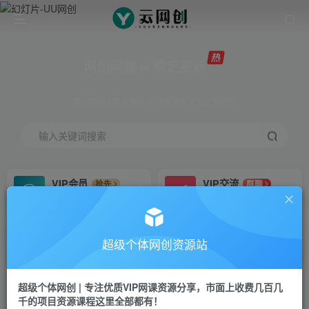
网创网赚 ∞ 稳定更新
网创资源&实战项目 全网首发全年365天更新
输入关键词搜索
VIP会员
VIP交流
抢先
群聊
免费下载全站资源
研究探讨更多创业项目路子。
VIP推广
招募站长
70%分佣
推荐
超级个体网创资源站
会员专属推广链接
搭建同款网站，自己当老板
超级个体网创 | 专注优质VIP网课资源分享，市面上收费几百几
挂机
APP下载
项目
GO
千的项目资源课程这里全部都有！
脚本卡密
站长V：Jong3355