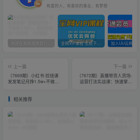
有爱的人，有喜欢的事业，有梦想
你还在到处找项目？还在当韭菜？我靠卖项目一个月收入5万+，曾经我也是个失败者。
全网VIP课程 无损下载~
上一篇
下一篇
（7669期）小红书·捡钱课
（7672期）直播带货人货场-
发发笔记月挣1.5w+不做图
运营打法实战课：快速掌握
不发货 1周就见效(个人篇
直播带货的运营策略（8节
+企业篇)
课）
相关推荐