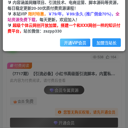
🔰 内容涵盖网赚项目、引流技术、电商运营、脚本源码等资源，
每日稳定更新20-30优质付费资源课程！
首页
创业课程
会员专属
正文
🔰 本站VIP
限时特惠，
￥79/年，￥99/永久 (推广佣金70%)，
全
站资源免费下载，
每天更新，欢迎加入！
（7717期）【引流必备】小红书高级版引流脚
🔰
超级个体云网创开放加盟，搭建一个和XXX网创一样的知识付
费平台，
站长微信：zszpp330
本，内置私信点赞关注评论回复各项功能…
开通VIP会员
加盟当站长
超级个体
关注
私信
2年前发布
538
164
付费阅读
（7717期）【引流必备】小红书高级版引流脚本，内置私信点赞关注评论回复各项功能…
此内容为付费阅读，请付费后查看
会员专属资源
免费
会员
您暂无购买权限，请先开通会员
开通会员