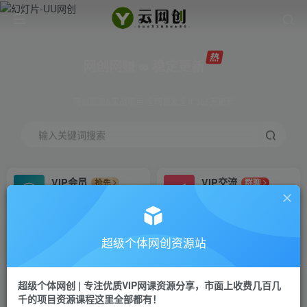
网创网赚 ∞ 稳定更新
网创资源&实战项目 全网首发全年365天更新
输入关键词搜索
VIP会员
VIP交流
抢先
群聊
免费下载全站资源
研究探讨更多创业项目路子。
VIP推广
招募站长
70%分佣
推荐
超级个体网创资源站
会员专属推广链接
搭建同款网站，自己当老板
超级个体网创 | 专注优质VIP网课资源分享，市面上收费几百几
挂机
APP下载
项目
GO
千的项目资源课程这里全部都有！
脚本卡密
站长V：Jong3355