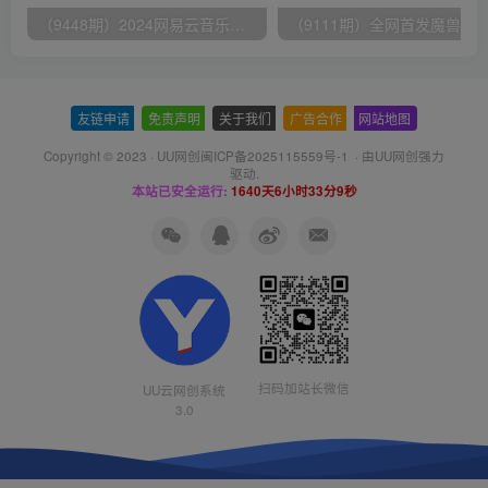
（9448期）2024网易云音乐人挂机项目，单机日入150+，无脑月入5000+
友链申请
-
免责声明
-
关于我们
-
广告合作
-
网站地图
Copyright © 2023 ·
UU网创闽ICP备2025115559号-1
· 由
UU网创
强力
驱动.
本站已安全运行:
1640天6小时33分9秒
扫码加站长微信
UU云网创系统
3.0