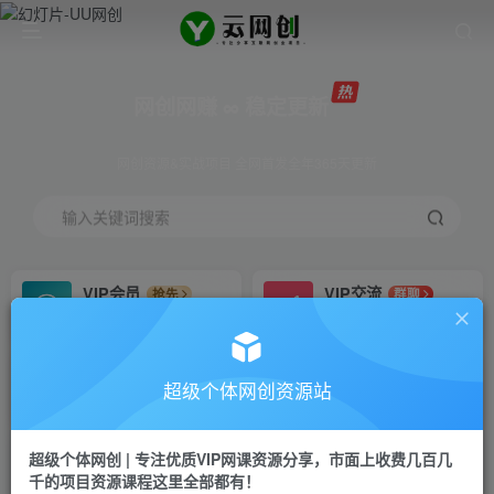
网创网赚 ∞ 稳定更新
网创资源&实战项目 全网首发全年365天更新
输入关键词搜索
VIP会员
VIP交流
抢先
群聊
免费下载全站资源
研究探讨更多创业项目路子。
VIP推广
招募站长
70%分佣
推荐
超级个体网创资源站
会员专属推广链接
搭建同款网站，自己当老板
超级个体网创 | 专注优质VIP网课资源分享，市面上收费几百几
挂机
APP下载
项目
GO
千的项目资源课程这里全部都有！
脚本卡密
站长V：Jong3355