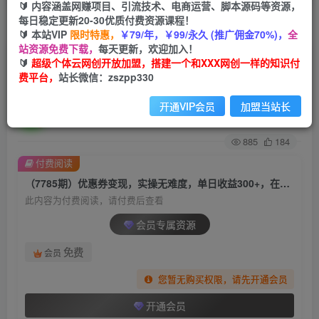
🔰 内容涵盖网赚项目、引流技术、电商运营、脚本源码等资源，
每日稳定更新20-30优质付费资源课程！
首页
创业课程
会员专属
正文
🔰 本站VIP
限时特惠，
￥79/年，￥99/永久 (推广佣金70%)，
全
站资源免费下载，
每天更新，欢迎加入！
（7785期）优惠券变现，实操无难度，单日收益
🔰
超级个体云网创开放加盟，搭建一个和XXX网创一样的知识付
费平台，
站长微信：zszpp330
300+，在家就能做的轻型创业项目
开通VIP会员
加盟当站长
超级个体
关注
私信
2年前发布
885
184
付费阅读
（7785期）优惠券变现，实操无难度，单日收益300+，在家就能做的轻型创业项目
此内容为付费阅读，请付费后查看
会员专属资源
免费
会员
您暂无购买权限，请先开通会员
开通会员