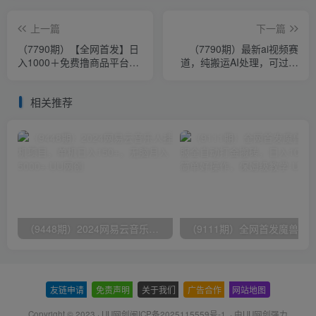
上一篇
下一篇
（7790期）【全网首发】日
（7790期）最新ai视频赛
入1000＋免费撸商品平台
道，纯搬运AI处理，可过视
+闲鱼双平台硬核变现，小白
频号、中视频原创，单视频
轻松上手
热度上千万
相关推荐
（9448期）2024网易云音乐人挂机项目，单机日入150+，无脑月入5000+
友链申请
-
免责声明
-
关于我们
-
广告合作
-
网站地图
Copyright © 2023 ·
UU网创闽ICP备2025115559号-1
· 由
UU网创
强力