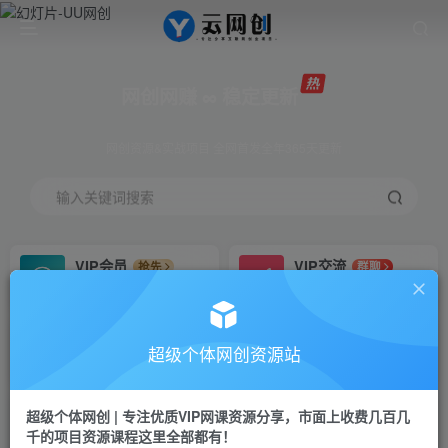
网创网赚 ∞ 稳定更新
网创资源&实战项目 全网首发全年365天更新
输入关键词搜索
VIP会员
VIP交流
抢先
群聊
免费下载全站资源
研究探讨更多创业项目路子。
VIP推广
招募站长
70%分佣
推荐
超级个体网创资源站
会员专属推广链接
搭建同款网站，自己当老板
超级个体网创 | 专注优质VIP网课资源分享，市面上收费几百几
挂机
APP下载
项目
GO
千的项目资源课程这里全部都有！
脚本卡密
站长V：Jong3355