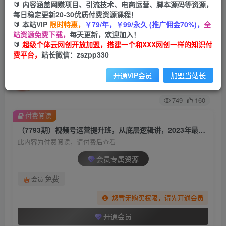
🔰 内容涵盖网赚项目、引流技术、电商运营、脚本源码等资源，
每日稳定更新20-30优质付费资源课程！
首页
创业课程
会员专属
正文
🔰 本站VIP
限时特惠，
￥79/年，￥99/永久 (推广佣金70%)，
全
站资源免费下载，
每天更新，欢迎加入！
（7793期）视频号运营提升班，从底层逻辑讲，
🔰
超级个体云网创开放加盟，搭建一个和XXX网创一样的知识付
费平台，
站长微信：zszpp330
2023年最佳流量红利
开通VIP会员
加盟当站长
超级个体
关注
私信
2年前发布
749
160
付费阅读
（7793期）视频号运营提升班，从底层逻辑讲，2023年最佳流量红利
此内容为付费阅读，请付费后查看
会员专属资源
免费
会员
您暂无购买权限，请先开通会员
开通会员