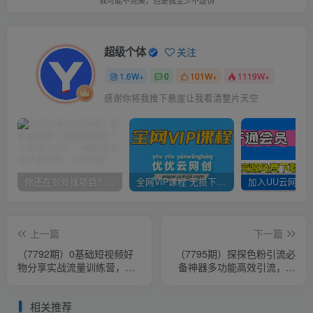
我可能不完美，但是我至少不虚伪
超级个体
关注
1.6W+
0
101W+
1119W+
感谢你将我推下悬崖让我看清整片天空
你还在到处找项目？还在当韭菜？我靠卖项目一个月收入5万+，曾经我也是个失败者。
全网VIP课程 无损下载~
上一篇
下一篇
（7792期）0基础短视频好
（7795期）探探色粉引流必
物分享实战流量训练营，从
备神器多功能高效引流，解
0-1成为好物分享实战达人
放双手全自动引流【引流脚
本+使…
相关推荐