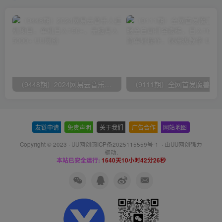
（9448期）2024网易云音乐人挂机项目，单机日入150+，无脑月入5000+
友链申请
-
免责声明
-
关于我们
-
广告合作
-
网站地图
Copyright © 2023 ·
UU网创闽ICP备2025115559号-1
· 由
UU网创
强力
驱动.
本站已安全运行:
1640天10小时42分26秒