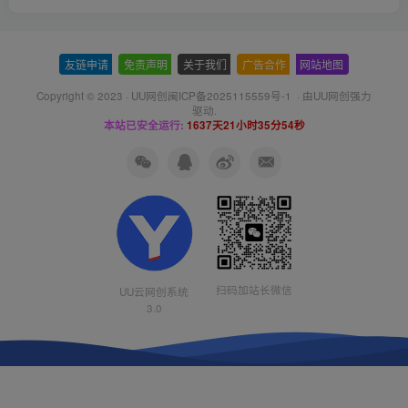
友链申请
-
免责声明
-
关于我们
-
广告合作
-
网站地图
Copyright © 2023 ·
UU网创闽ICP备2025115559号-1
· 由
UU网创
强力
驱动.
本站已安全运行:
1637天21小时35分54秒
扫码加站长微信
UU云网创系统
3.0