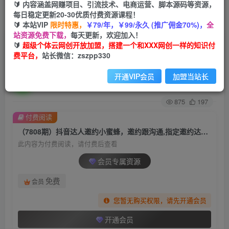
🔰 内容涵盖网赚项目、引流技术、电商运营、脚本源码等资源，
每日稳定更新20-30优质付费资源课程！
首页
创业课程
会员专属
正文
🔰 本站VIP
限时特惠，
￥79/年，￥99/永久 (推广佣金70%)，
全
站资源免费下载，
每天更新，欢迎加入！
（7808期）抖音达人邀约小蜜蜂，邀约跟沟通,指
🔰
超级个体云网创开放加盟，搭建一个和XXX网创一样的知识付
费平台，
站长微信：zszpp330
定邀约达人,达人招商的批量私信【邀…
开通VIP会员
加盟当站长
超级个体
关注
私信
2年前发布
875
197
付费阅读
（7808期）抖音达人邀约小蜜蜂，邀约跟沟通,指定邀约达人,达人招商的批量私信【邀…
此内容为付费阅读，请付费后查看
会员专属资源
免费
会员
您暂无购买权限，请先开通会员
开通会员