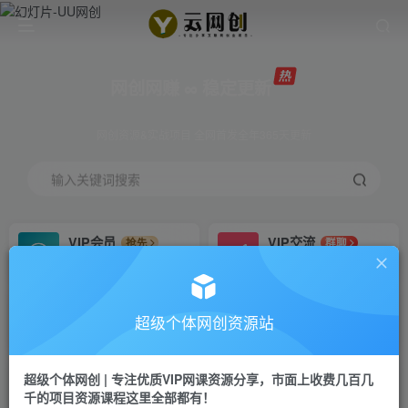
网创网赚 ∞ 稳定更新
网创资源&实战项目 全网首发全年365天更新
输入关键词搜索
VIP会员
VIP交流
抢先
群聊
免费下载全站资源
研究探讨更多创业项目路子。
VIP推广
招募站长
70%分佣
推荐
超级个体网创资源站
会员专属推广链接
搭建同款网站，自己当老板
超级个体网创 | 专注优质VIP网课资源分享，市面上收费几百几
挂机
APP下载
项目
GO
千的项目资源课程这里全部都有！
脚本卡密
站长V：Jong3355