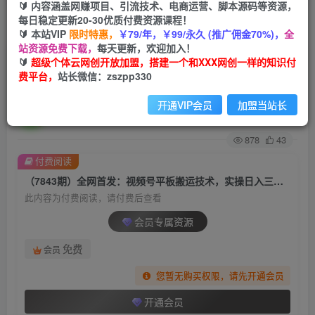
🔰 内容涵盖网赚项目、引流技术、电商运营、脚本源码等资源，
每日稳定更新20-30优质付费资源课程！
首页
创业课程
会员专属
正文
🔰 本站VIP
限时特惠，
￥79/年，￥99/永久 (推广佣金70%)，
全
站资源免费下载，
每天更新，欢迎加入！
（7843期）全网首发：视频号平板搬运技术，实
🔰
超级个体云网创开放加盟，搭建一个和XXX网创一样的知识付
费平台，
站长微信：zszpp330
操日入三千＋
开通VIP会员
加盟当站长
超级个体
关注
私信
2年前发布
878
43
付费阅读
（7843期）全网首发：视频号平板搬运技术，实操日入三千＋
此内容为付费阅读，请付费后查看
会员专属资源
免费
会员
您暂无购买权限，请先开通会员
开通会员