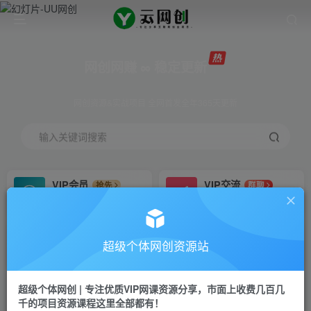
网创网赚 ∞ 稳定更新
网创资源&实战项目 全网首发全年365天更新
输入关键词搜索
VIP会员
VIP交流
抢先
群聊
免费下载全站资源
研究探讨更多创业项目路子。
VIP推广
招募站长
70%分佣
推荐
超级个体网创资源站
会员专属推广链接
搭建同款网站，自己当老板
超级个体网创 | 专注优质VIP网课资源分享，市面上收费几百几
挂机
APP下载
项目
GO
千的项目资源课程这里全部都有！
脚本卡密
站长V：Jong3355