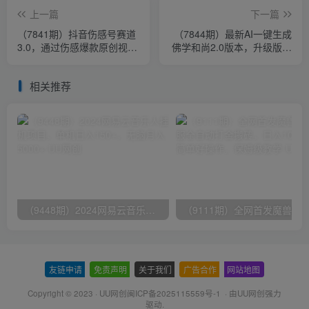
上一篇
下一篇
（7841期）抖音伤感号赛道
（7844期）最新AI一键生成
3.0，通过伤感爆款原创视
佛学和尚2.0版本，升级版无
频，轻松上热门，5种变现日
操作，日入2000+
入1000+
相关推荐
（9448期）2024网易云音乐人挂机项目，单机日入150+，无脑月入5000+
友链申请
-
免责声明
-
关于我们
-
广告合作
-
网站地图
Copyright © 2023 ·
UU网创闽ICP备2025115559号-1
· 由
UU网创
强力
驱动.