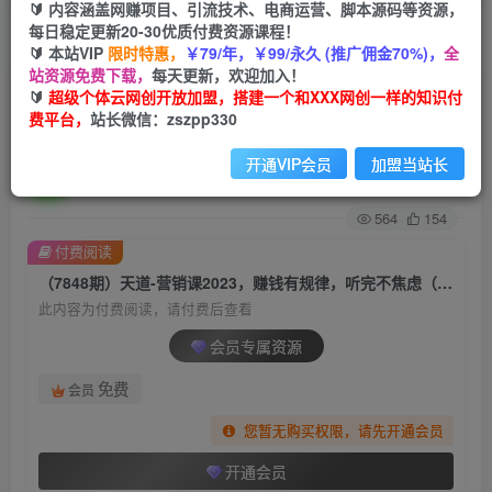
🔰 内容涵盖网赚项目、引流技术、电商运营、脚本源码等资源，
每日稳定更新20-30优质付费资源课程！
首页
创业课程
会员专属
正文
🔰 本站VIP
限时特惠，
￥79/年，￥99/永久 (推广佣金70%)，
全
站资源免费下载，
每天更新，欢迎加入！
（7848期）天道-营销课2023，赚钱有规律，听完
🔰
超级个体云网创开放加盟，搭建一个和XXX网创一样的知识付
费平台，
站长微信：zszpp330
不焦虑（22节课）
开通VIP会员
加盟当站长
超级个体
关注
私信
2年前发布
564
154
付费阅读
（7848期）天道-营销课2023，赚钱有规律，听完不焦虑（22节课）
此内容为付费阅读，请付费后查看
会员专属资源
免费
会员
您暂无购买权限，请先开通会员
开通会员