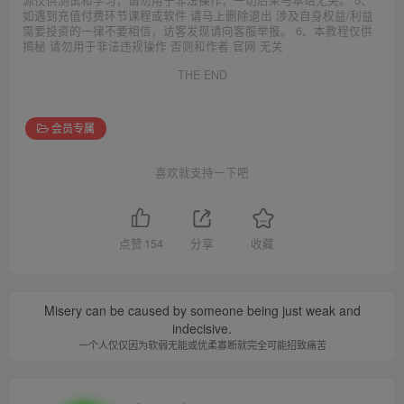
如遇到充值付费环节课程或软件 请马上删除退出 涉及自身权益/利益
需要投资的一律不要相信，访客发现请向客服举报。 6、本教程仅供
揭秘 请勿用于非法违规操作 否则和作者 官网 无关
THE END
会员专属
喜欢就支持一下吧
点赞
154
分享
收藏
Misery can be caused by someone being just weak and
indecisive.
一个人仅仅因为软弱无能或优柔寡断就完全可能招致痛苦