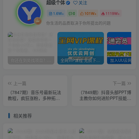
超级个体
关注
1.6W+
0
101W+
1119W+
你生活的品质取决于你所提出的问题
你还在到处找项目？还在当韭菜？我靠卖项目一个月收入5万+，曾经我也是个失败者。
全网VIP课程 无损下载~
上一篇
下一篇
（7847期）音乐号最新玩法
（7849期）抖音头部PPT博
教程，疯狂涨粉，多种拓展
主教你如何进阶PPT技能，
变现方式（附保姆级教程+素
让你做得快，看得快，少改
材）
稿，高颜值
相关推荐