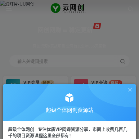
网创网赚 ∞ 稳定更新
网创资源&实战项目 全网首发全年365天更新
输入关键词搜索
VIP会员
VIP交流
抢先
群聊
免费下载全站资源
研究探讨更多创业项目路子。
VIP推广
招募站长
70%分佣
推荐
超级个体网创资源站
会员专属推广链接
搭建同款网站，自己当老板
超级个体网创 | 专注优质VIP网课资源分享，市面上收费几百几
挂机
APP下载
项目
GO
千的项目资源课程这里全部都有！
脚本卡密
站长V：Jong3355