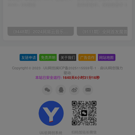
（9448期）2024网易云音乐人挂机项目，单机日入150+，无脑月入5000+
友链申请
-
免责声明
-
关于我们
-
广告合作
-
网站地图
Copyright © 2023 ·
UU网创闽ICP备2025115559号-1
· 由
UU网创
强力
驱动.
本站已安全运行:
1640天4小时31分17秒
扫码加站长微信
UU云网创系统