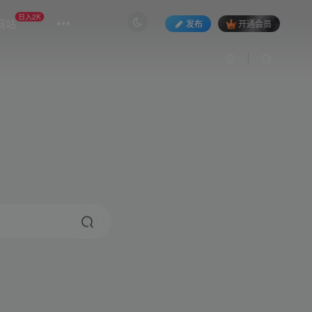
日入2K
网站
发布
开通会员