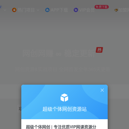
W
免费下载
热门项目
APP下载
VIP会员
加盟
网创网赚 ∞ 稳定更新
网创资源&实战项目 全网首发全年365天更新
超级个体网创资源站
项目
抖音
引流
短视频
小红书
视频号
超级个体网创 | 专注优质VIP网课资源分