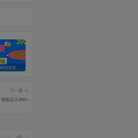
加入UU云网创会员，全站资源免费学习。
UU云网创【VIP会员专属交流群】
加盟UU云网创，搭建同款项目资源站，实现日入2000+
下一篇
轻松日入300+