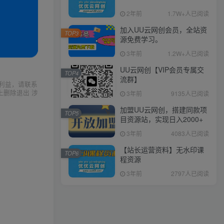
2年前
1.7W+人已阅读
加入UU云网创会员，全站资
TOP3
源免费学习。
3年前
1.2W+人已阅读
UU云网创【VIP会员专属交
TOP4
流群】
利益，请联系
上删除退出 涉
3年前
9135人已阅读
加盟UU云网创，搭建同款项
TOP5
目资源站，实现日入2000+
3年前
4083人已阅读
【站长运营资料】无水印课
TOP6
程资源
3年前
2797人已阅读