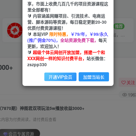
享，市面上收费几百几千的项目资源课程这
里全部都有！
🔰 内容涵盖网赚项目、引流技术、电商运
营、脚本源码等资源，每日稳定更新20-30
VIP推广
招募站长
70%分佣
推荐
优质付费资源课程！
🔰 本站VIP
限时特惠，
￥79/年，￥99/永久
会员专属推广链接
搭建同款网站，自己当老板
(推广佣金70%)，
全站资源免费下载，
每天
更新，欢迎加入！
🔰
超级个体云网创开放加盟，搭建一个和
XXX网创一样的知识付费平台，
站长微信：
zszpp330
00+
开通VIP会员
加盟当站长
关注
196
（7870期）神图君双项玩法5w播放收益3000+
此内容为付费阅读，请付费后查看
会员专属资源