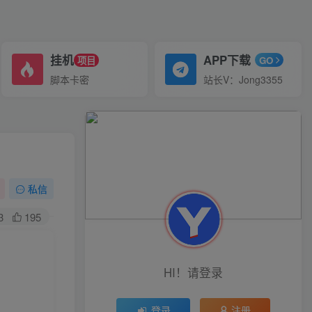
挂机
APP下载
项目
GO
脚本卡密
站长V：Jong3355
私信
3
195
HI！请登录
登录
注册