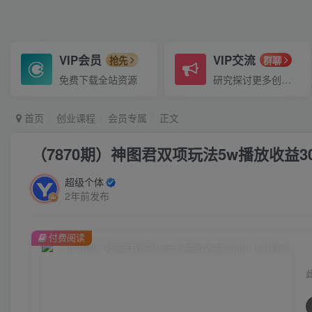
VIP会员
VIP交流
抢先
群聊
免费下载全站资源
研究探讨更多创业项目路子。
首页
创业课程
会员专属
正文
（7870期）神图君双项玩法5w播放收益30
超级个体
2年前发布
付费阅读