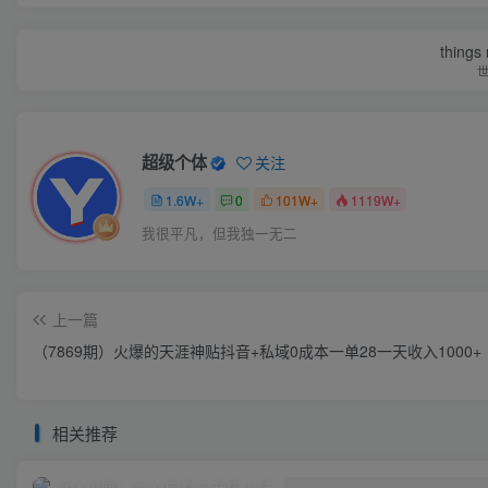
things
超级个体
关注
1.6W+
0
101W+
1119W+
我很平凡，但我独一无二
上一篇
（7869期）火爆的天涯神贴抖音+私域0成本一单28一天收入1000+
相关推荐