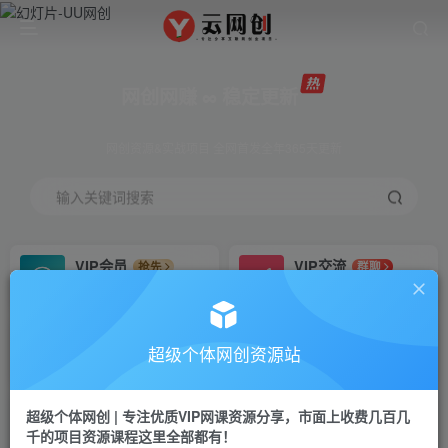
网创网赚 ∞ 稳定更新
网创资源&实战项目 全网首发全年365天更新
输入关键词搜索
VIP会员
VIP交流
抢先
群聊
免费下载全站资源
研究探讨更多创业项目路子。
VIP推广
招募站长
70%分佣
推荐
超级个体网创资源站
会员专属推广链接
搭建同款网站，自己当老板
超级个体网创 | 专注优质VIP网课资源分享，市面上收费几百几
挂机
APP下载
项目
GO
千的项目资源课程这里全部都有！
脚本卡密
站长V：Jong3355