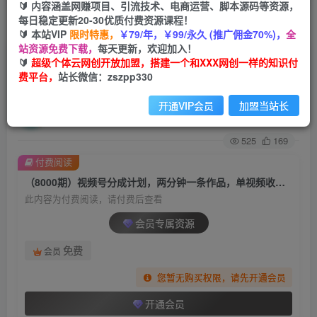
🔰 内容涵盖网赚项目、引流技术、电商运营、脚本源码等资源，
每日稳定更新20-30优质付费资源课程！
首页
创业课程
会员专属
正文
🔰 本站VIP
限时特惠，
￥79/年，￥99/永久 (推广佣金70%)，
全
站资源免费下载，
每天更新，欢迎加入！
（8000期）视频号分成计划，两分钟一条作品，
🔰
超级个体云网创开放加盟，搭建一个和XXX网创一样的知识付
费平台，
站长微信：zszpp330
单视频收益300+
开通VIP会员
加盟当站长
超级个体
关注
私信
2年前发布
525
169
付费阅读
（8000期）视频号分成计划，两分钟一条作品，单视频收益300+
此内容为付费阅读，请付费后查看
会员专属资源
免费
会员
您暂无购买权限，请先开通会员
开通会员