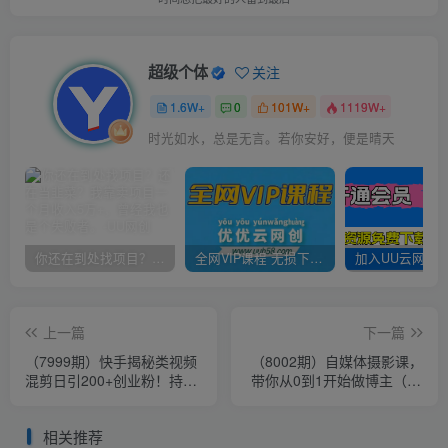
超级个体
关注
1.6W+
0
101W+
1119W+
时光如水，总是无言。若你安好，便是晴天
你还在到处找项目？还在当韭菜？我靠卖项目一个月收入5万+，曾经我也是个失败者。
全网VIP课程 无损下载~
上一篇
下一篇
（7999期）快手揭秘类视频
（8002期）自媒体摄影课，
混剪日引200+创业粉！持续
带你从0到1开始做博主（17
每天四位数变现！
节课）
相关推荐