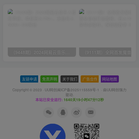
（9448期）2024网易云音乐人挂机项目，单机日入150+，无脑月入5000+
友链申请
-
免责声明
-
关于我们
-
广告合作
-
网站地图
Copyright © 2023 ·
UU网创闽ICP备2025115559号-1
· 由
UU网创
强力
驱动.
本站已安全运行:
1640天19小时47分12秒