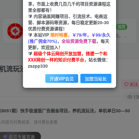
享，市面上收费几百几千的项目资源课程这
里全部都有！
🔰 内容涵盖网赚项目、引流技术、电商运
营、脚本源码等资源，每日稳定更新20-30
VIP推广
招募站长
70%分佣
推荐
优质付费资源课程！
🔰 本站VIP
限时特惠，
￥79/年，￥99/永久
会员专属推广链接
搭建同款网站，自己当老板
(推广佣金70%)，
全站资源免费下载，
每天
更新，欢迎加入！
🔰
超级个体云网创开放加盟，搭建一个和
XXX网创一样的知识付费平台，
站长微信：
zszpp330
机流玩法，单机单日30—50
开通VIP会员
加盟当站长
关注
13
（8051期）快手极速版广告掘金项目，养机流玩法，单机单日30—50
此内容为付费阅读，请付费后查看
会员专属资源