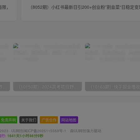
局限，
（8052期）小红书最新日引200+创业粉”割韭菜“日稳定变现
（9111期）全网首发魔兽世界美服全自动打金搬砖，日入1000+，简单好操作，保姆级教学
（10150期）2024高考项目野路子玩法，无限裂变，最高一天1W＋！
免责声明
-
关于我们
-
广告合作
-
网站地图
 2023 ·
UU网创闽ICP备2025115559号-1
· 由
UU网创
强力驱动.
行:
1641天1小时46分10秒