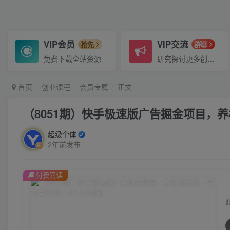
VIP会员
VIP交流
抢先
群聊
免费下载全站资源
研究探讨更多创业项目路子。
首页
创业课程
会员专属
正文
（8051期）快手极速版广告掘金项目，养
超级个体
2年前发布
付费阅读