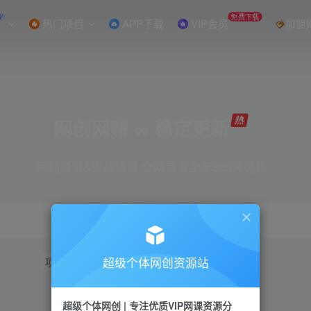
W
免费下载
热门项目
APP下载
VIP会员
加盟
网创网赚 ∞ 稳定更新
网创资源&实战项目 全网首发全年365天更新
超级个体网创资源站
项目
抖音
引流
短视频
小红书
视频号
超级个体网创 | 专注优质VIP网课资源分