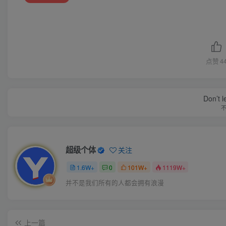
点赞
4
Don’t 
超级个体
关注
1.6W+
0
101W+
1119W+
并不是我们所有的人都会拥有浪漫
上一篇