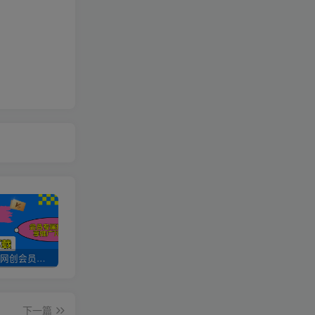
加入UU云网创会员，全站资源免费学习。
UU云网创【VIP会员专属交流群】
加盟UU云网创，搭建同款项目资源站，实现日入2000+
下一篇