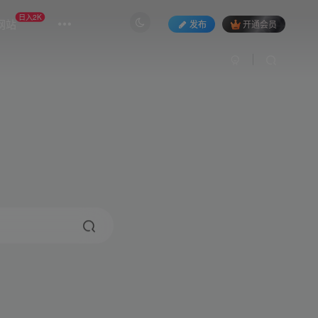
日入2K
网站
发布
开通会员