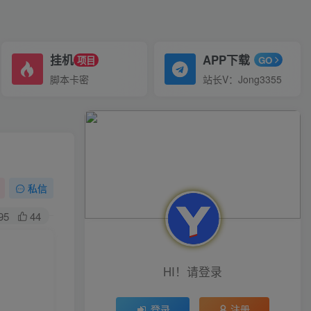
挂机
APP下载
项目
GO
脚本卡密
站长V：Jong3355
私信
95
44
HI！请登录
登录
注册