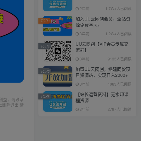
2年前
1.7W+人已阅读
加入UU云网创会员，全站资
TOP3
源免费学习。
3年前
1.2W+人已阅读
UU云网创【VIP会员专属交
TOP4
流群】
3年前
9135人已阅读
加盟UU云网创，搭建同款项
TOP5
目资源站，实现日入2000+
3年前
4083人已阅读
【站长运营资料】无水印课
TOP6
利益，请联系
程资源
上删除退出 涉
3年前
2797人已阅读