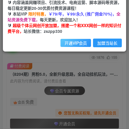
🔰 内容涵盖网赚项目、引流技术、电商运营、脚本源码等资源，
每日稳定更新20-30优质付费资源课程！
首页
创业课程
会员专属
正文
🔰 本站VIP
限时特惠，
￥79/年，￥99/永久 (推广佣金70%)，
全
站资源免费下载，
每天更新，欢迎加入！
（8204期）男粉5.0，全新升级思路，全自动挂机
🔰
超级个体云网创开放加盟，搭建一个和XXX网创一样的知识付
费平台，
站长微信：zszpp330
玩法，一天收入1500+
开通VIP会员
加盟当站长
超级个体
关注
私信
2年前发布
1876
155
付费阅读
（8204期）男粉5.0，全新升级思路，全自动挂机玩法，一天收入1500+
此内容为付费阅读，请付费后查看
会员专属资源
免费
会员
您暂无购买权限，请先开通会员
开通会员