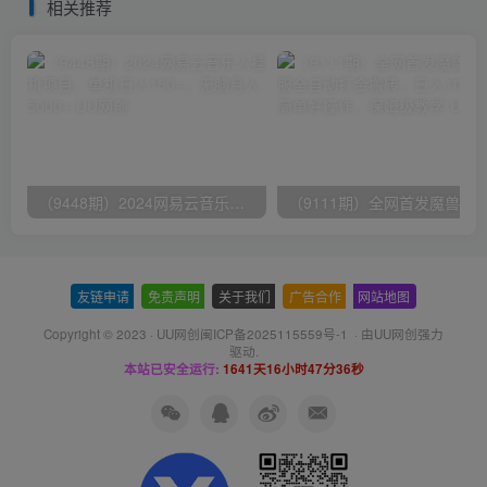
相关推荐
（9448期）2024网易云音乐人挂机项目，单机日入150+，无脑月入5000+
友链申请
-
免责声明
-
关于我们
-
广告合作
-
网站地图
Copyright © 2023 ·
UU网创闽ICP备2025115559号-1
· 由
UU网创
强力
驱动.
本站已安全运行:
1641天16小时47分36秒