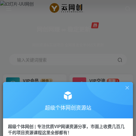
网创网赚 ∞ 稳定更新
网创资源&实战项目 全网首发全年365天更新
输入关键词搜索
VIP会员
VIP交流
抢先
群聊
免费下载全站资源
研究探讨更多创业项目路子。
VIP推广
招募站长
70%分佣
推荐
超级个体网创资源站
会员专属推广链接
搭建同款网站，自己当老板
超级个体网创 | 专注优质VIP网课资源分享，市面上收费几百几
挂机
APP下载
项目
GO
千的项目资源课程这里全部都有！
脚本卡密
站长V：Jong3355