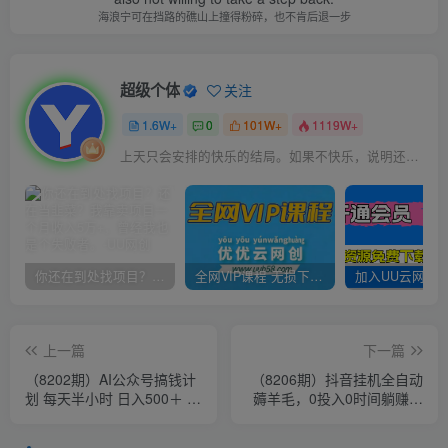
海浪宁可在挡路的礁山上撞得粉碎，也不肯后退一步
超级个体
关注
1.6W+
0
101W+
1119W+
上天只会安排的快乐的结局。如果不快乐，说明还不是最后结局
你还在到处找项目？还在当韭菜？我靠卖项目一个月收入5万+，曾经我也是个失败者。
全网VIP课程 无损下载~
上一篇
下一篇
（8202期）AI公众号搞钱计
（8206期）抖音挂机全自动
划 每天半小时 日入500＋ 附
薅羊毛，0投入0时间躺赚，
详细实操课程
单号一天5-500＋