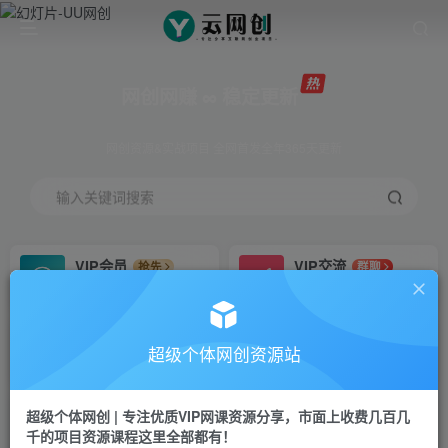
网创网赚 ∞ 稳定更新
网创资源&实战项目 全网首发全年365天更新
输入关键词搜索
VIP会员
VIP交流
抢先
群聊
免费下载全站资源
研究探讨更多创业项目路子。
VIP推广
招募站长
70%分佣
推荐
超级个体网创资源站
会员专属推广链接
搭建同款网站，自己当老板
超级个体网创 | 专注优质VIP网课资源分享，市面上收费几百几
挂机
APP下载
项目
GO
千的项目资源课程这里全部都有！
脚本卡密
站长V：Jong3355