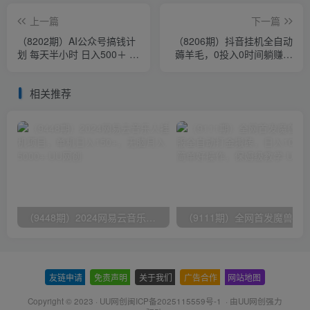
上一篇
下一篇
（8202期）AI公众号搞钱计
（8206期）抖音挂机全自动
划 每天半小时 日入500＋ 附
薅羊毛，0投入0时间躺赚，
详细实操课程
单号一天5-500＋
相关推荐
（9448期）2024网易云音乐人挂机项目，单机日入150+，无脑月入5000+
友链申请
-
免责声明
-
关于我们
-
广告合作
-
网站地图
Copyright © 2023 ·
UU网创闽ICP备2025115559号-1
· 由
UU网创
强力