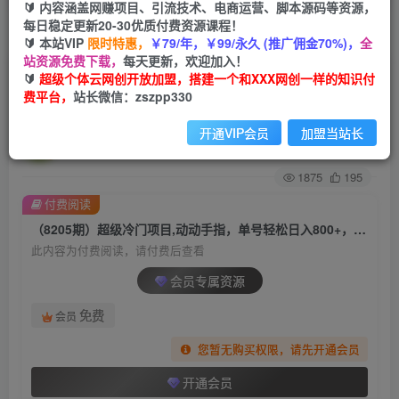
🔰 内容涵盖网赚项目、引流技术、电商运营、脚本源码等资源，
每日稳定更新20-30优质付费资源课程！
首页
创业课程
会员专属
正文
🔰 本站VIP
限时特惠，
￥79/年，￥99/永久 (推广佣金70%)，
全
站资源免费下载，
每天更新，欢迎加入！
（8205期）超级冷门项目,动动手指，单号轻松日
🔰
超级个体云网创开放加盟，搭建一个和XXX网创一样的知识付
费平台，
站长微信：zszpp330
入800+，小白也可轻松操作，保姆级教程
开通VIP会员
加盟当站长
超级个体
关注
私信
2年前发布
1875
195
付费阅读
（8205期）超级冷门项目,动动手指，单号轻松日入800+，小白也可轻松操作，保姆级教程
此内容为付费阅读，请付费后查看
会员专属资源
免费
会员
您暂无购买权限，请先开通会员
开通会员