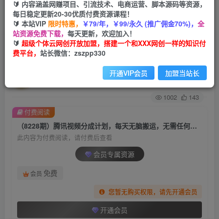
🔰 内容涵盖网赚项目、引流技术、电商运营、脚本源码等资源，
每日稳定更新20-30优质付费资源课程！
首页
创业课程
会员专属
正文
🔰 本站VIP
限时特惠，
￥79/年，￥99/永久 (推广佣金70%)，
全
站资源免费下载，
每天更新，欢迎加入！
（8228期）腾讯视频分成计划，每天无脑搬运，
🔰
超级个体云网创开放加盟，搭建一个和XXX网创一样的知识付
费平台，
站长微信：zszpp330
无需任何剪辑！
开通VIP会员
加盟当站长
超级个体
关注
私信
2年前发布
1002
143
付费阅读
（8228期）腾讯视频分成计划，每天无脑搬运，无需任何剪辑！
此内容为付费阅读，请付费后查看
会员专属资源
免费
会员
您暂无购买权限，请先开通会员
开通会员