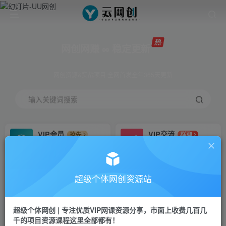
网创网赚 ∞ 稳定更新
网创资源&实战项目 全网首发全年365天更新
输入关键词搜索
VIP会员
VIP交流
抢先
群聊
免费下载全站资源
研究探讨更多创业项目路子。
VIP推广
招募站长
70%分佣
推荐
超级个体网创资源站
会员专属推广链接
搭建同款网站，自己当老板
超级个体网创 | 专注优质VIP网课资源分享，市面上收费几百几
挂机
APP下载
项目
GO
千的项目资源课程这里全部都有！
脚本卡密
站长V：Jong3355