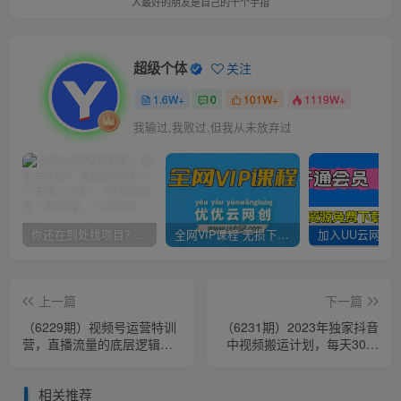
人最好的朋友是自己的十个手指
超级个体
关注
1.6W+
0
101W+
1119W+
我输过,我败过,但我从未放弃过
你还在到处找项目？还在当韭菜？我靠卖项目一个月收入5万+，曾经我也是个失败者。
全网VIP课程 无损下载~
上一篇
下一篇
（6229期）视频号运营特训
（6231期）2023年独家抖音
营，直播流量的底层逻辑，
中视频搬运计划，每天30分
解决直播间没流量，不开单
钟到1小时搬运 小白轻松日
的窘境
入300+
相关推荐