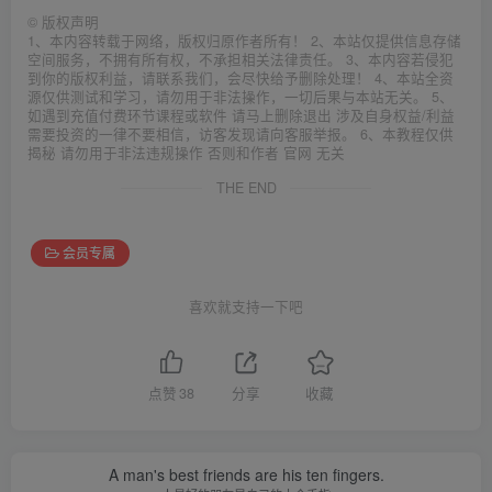
©
版权声明
1、本内容转载于网络，版权归原作者所有！ 2、本站仅提供信息存储
空间服务，不拥有所有权，不承担相关法律责任。 3、本内容若侵犯
到你的版权利益，请联系我们，会尽快给予删除处理！ 4、本站全资
源仅供测试和学习，请勿用于非法操作，一切后果与本站无关。 5、
如遇到充值付费环节课程或软件 请马上删除退出 涉及自身权益/利益
需要投资的一律不要相信，访客发现请向客服举报。 6、本教程仅供
揭秘 请勿用于非法违规操作 否则和作者 官网 无关
THE END
会员专属
喜欢就支持一下吧
点赞
38
分享
收藏
A man's best friends are his ten fingers.