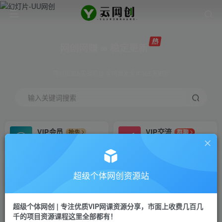
网创网赚 ∞ 稳定更新
网创资源&实战项目 全网首发全年365天更新
输入关键词搜索
VIP会员
VIP交流
抢先
群聊
免费下载全站资源
研究探讨更多创业项目路子。
VIP推广
招募站长
70%分佣
推荐
超级个体网创资源站
会员专属推广链接
搭建同款网站，自己当老板
超级个体网创 | 专注优质VIP网课资源分享，市面上收费几百几
挂机
APP下载
项目
GO
千的项目资源课程这里全部都有！
脚本卡密
站长V：Jong3355