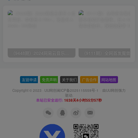
（9448期）2024网易云音乐人挂机项目，单机日入150+，无脑月入5000+
友链申请
-
免责声明
-
关于我们
-
广告合作
-
网站地图
Copyright © 2023 ·
UU网创闽ICP备2025115559号-1
· 由
UU网创
强力
驱动.
本站已安全运行:
1638天4小时55分58秒