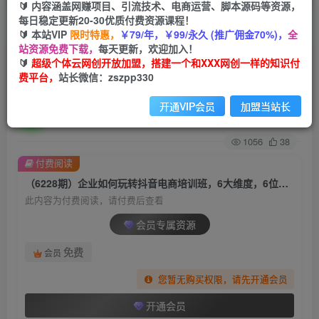
🔰 内容涵盖网赚项目、引流技术、电商运营、脚本源码等资源，
每日稳定更新20-30优质付费资源课程！
首页
创业课程
会员专属
正文
🔰 本站VIP
限时特惠，
￥79/年，￥99/永久 (推广佣金70%)，
全
站资源免费下载，
每天更新，欢迎加入！
（6228期）企业如何玩转抖音电商培训班，6大维
🔰
超级个体云网创开放加盟，搭建一个和XXX网创一样的知识付
费平台，
站长微信：zszpp330
度，6位老师，线上揭秘抖音商家入局SOP
开通VIP会员
加盟当站长
超级个体
关注
私信
2年前发布
1056
38
付费阅读
（6228期）企业如何玩转抖音电商培训班，6大维度，6位老师，线上揭秘抖音商家入局SOP
此内容为付费阅读，请付费后查看
会员专属资源
免费
会员
您暂无购买权限，请先开通会员
开通会员