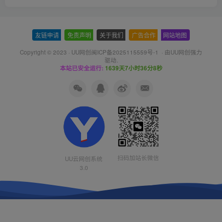
友链申请
-
免责声明
-
关于我们
-
广告合作
-
网站地图
Copyright © 2023 ·
UU网创闽ICP备2025115559号-1
· 由
UU网创
强力
驱动.
本站已安全运行:
1639天7小时36分9秒
扫码加站长微信
UU云网创系统
3.0