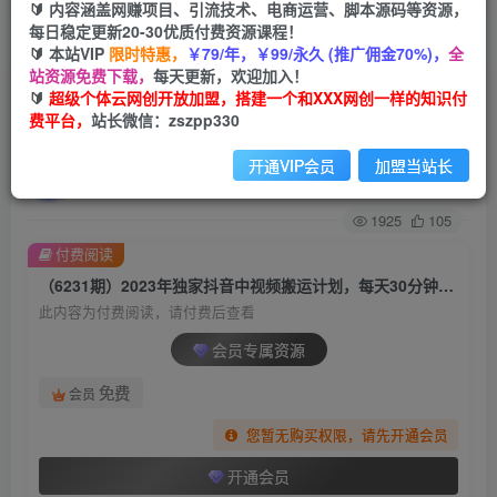
🔰 内容涵盖网赚项目、引流技术、电商运营、脚本源码等资源，
每日稳定更新20-30优质付费资源课程！
首页
创业课程
会员专属
正文
🔰 本站VIP
限时特惠，
￥79/年，￥99/永久 (推广佣金70%)，
全
站资源免费下载，
每天更新，欢迎加入！
（6231期）2023年独家抖音中视频搬运计划，每
🔰
超级个体云网创开放加盟，搭建一个和XXX网创一样的知识付
费平台，
站长微信：zszpp330
天30分钟到1小时搬运 小白轻松日入300+
开通VIP会员
加盟当站长
超级个体
关注
私信
2年前发布
1925
105
付费阅读
（6231期）2023年独家抖音中视频搬运计划，每天30分钟到1小时搬运 小白轻松日入300+
此内容为付费阅读，请付费后查看
会员专属资源
免费
会员
您暂无购买权限，请先开通会员
开通会员