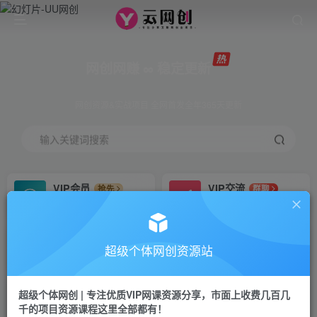
网创网赚 ∞ 稳定更新
网创资源&实战项目 全网首发全年365天更新
输入关键词搜索
VIP会员
VIP交流
抢先
群聊
免费下载全站资源
研究探讨更多创业项目路子。
VIP推广
招募站长
70%分佣
推荐
超级个体网创资源站
会员专属推广链接
搭建同款网站，自己当老板
超级个体网创 | 专注优质VIP网课资源分享，市面上收费几百几
挂机
APP下载
项目
GO
千的项目资源课程这里全部都有！
脚本卡密
站长V：Jong3355