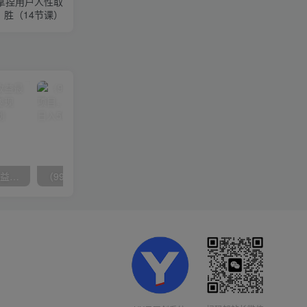
道拿捏用户人性取
胜（14节课）
（10163期）快手掘金撸收益最新技术，高收益玩法，单日变现500+，小白必备项目
（9934期）24h无人直播支付宝项目，最新带货玩法，纯躺赚实测日入500+