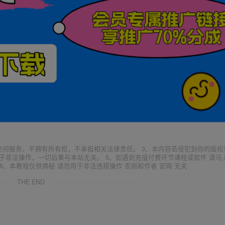
空间服务，不拥有所有权，不承担相关法律责任。 3、本内容若侵犯到你的版权
于非法操作，一切后果与本站无关。 5、如遇到充值付费环节课程或软件 请马
6、本教程仅供揭秘 请勿用于非法违规操作 否则和作者 官网 无关
THE END