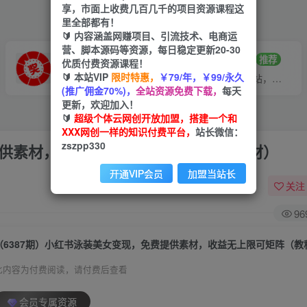
享，市面上收费几百几千的项目资源课程这
里全部都有！
🔰 内容涵盖网赚项目、引流技术、电商运
营、脚本源码等资源，每日稳定更新20-30
VIP推广
招募站长
70%分佣
推荐
优质付费资源课程！
🔰 本站VIP
限时特惠，
￥79/年，￥99/永久
会员专属推广链接
搭建同款网站，自己当老板
(推广佣金70%)，
全站资源免费下载，
每天
更新，欢迎加入！
🔰
超级个体云网创开放加盟，搭建一个和
XXX网创一样的知识付费平台，
站长微信：
zszpp330
提供素材，收益无上限可矩阵（教程+素材）
开通VIP会员
加盟当站长
关注
96
（6387期）小红书泳装美女变现，免费提供素材，收益无上限可矩阵（教
此内容为付费阅读，请付费后查看
会员专属资源