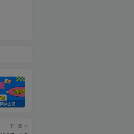
加入UU云网创会员，全站资源免费学习。
UU云网创【VIP会员专属交流群】
加盟UU云网创，搭建同款项目资源站，实现日入2000+
下一篇