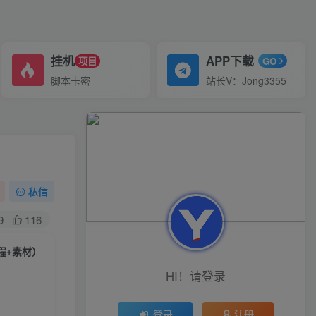
挂机
APP下载
项目
GO
脚本卡密
站长V：Jong3355
私信
9
116
程+素材）
HI！请登录
登录
注册