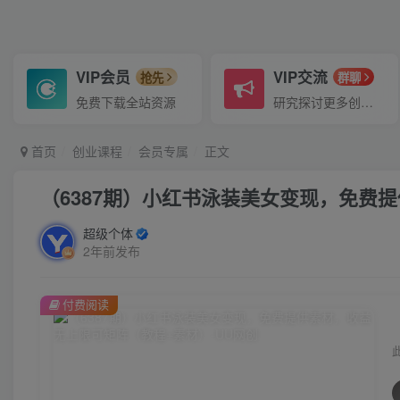
VIP会员
VIP交流
抢先
群聊
免费下载全站资源
研究探讨更多创业项目路子。
首页
创业课程
会员专属
正文
（6387期）小红书泳装美女变现，免费
超级个体
2年前发布
付费阅读