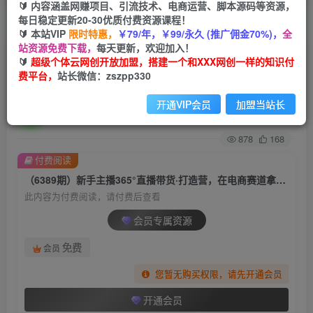
🔰 内容涵盖网赚项目、引流技术、电商运营、脚本源码等资源，
每日稳定更新20-30优质付费资源课程！
首页
创业课程
会员专属
正文
🔰 本站VIP
限时特惠，
￥79/年，￥99/永久 (推广佣金70%)，
全
站资源免费下载，
每天更新，欢迎加入！
（6389期）新手主播365°直播带货·打造营，在电
🔰
超级个体云网创开放加盟，搭建一个和XXX网创一样的知识付
费平台，
站长微信：zszpp330
商赛道拿捏用户人性取胜（14节课）
开通VIP会员
加盟当站长
超级个体
关注
私信
2年前发布
878
168
付费阅读
（6389期）新手主播365°直播带货·打造营，在电商赛道拿捏用户人性取胜（14节课）
此内容为付费阅读，请付费后查看
会员专属资源
免费
会员
您暂无购买权限，请先开通会员
开通会员