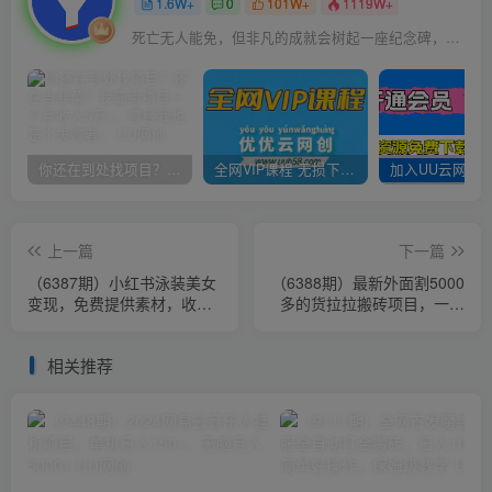
1.6W+
0
101W+
1119W+
死亡无人能免，但非凡的成就会树起一座纪念碑，它将一直立到太阳冷却之时
你还在到处找项目？还在当韭菜？我靠卖项目一个月收入5万+，曾经我也是个失败者。
全网VIP课程 无损下载~
上一篇
下一篇
（6387期）小红书泳装美女
（6388期）最新外面割5000
变现，免费提供素材，收益
多的货拉拉搬砖项目，一天
无上限可矩阵（教程+素材）
500-800，首发拆解痛点
相关推荐