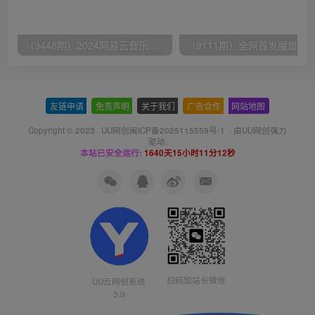
（9448期）2024网易云音乐人挂机项目，单机日入150+，无脑月入5000+
友链申请
-
免责声明
-
关于我们
-
广告合作
-
网站地图
Copyright © 2023 ·
UU网创闽ICP备2025115559号-1
· 由
UU网创
强力
驱动.
本站已安全运行:
1640天15小时11分13秒
扫码加站长微信
UU云网创系统
3.0