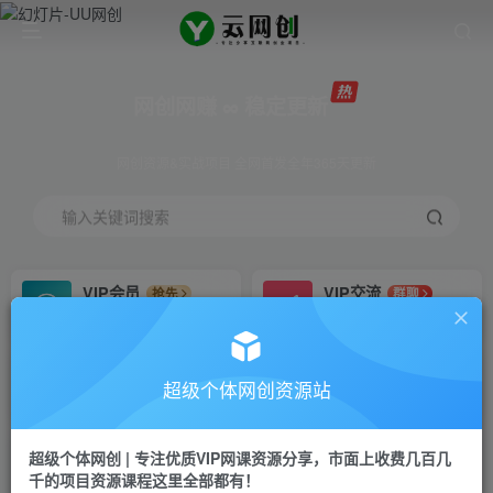
网创网赚 ∞ 稳定更新
网创资源&实战项目 全网首发全年365天更新
输入关键词搜索
VIP会员
VIP交流
抢先
群聊
免费下载全站资源
研究探讨更多创业项目路子。
VIP推广
招募站长
70%分佣
推荐
超级个体网创资源站
会员专属推广链接
搭建同款网站，自己当老板
超级个体网创 | 专注优质VIP网课资源分享，市面上收费几百几
挂机
APP下载
项目
GO
千的项目资源课程这里全部都有！
脚本卡密
站长V：Jong3355