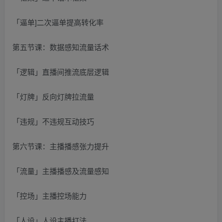
「逼单]二次逼单提高转化率
第五节课：数据感知流量话术
「逻辑」直播间推流底层逻辑
「灯牌」反向灯牌拉流量
「违规」不违规互动技巧
第六节课：主播播感张力提升
「流量」主播播感及流量感知
「控场」主播控场能力
「人设」人设主播打法