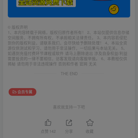
©
版权声明
1、本内容转载于网络，版权归原作者所有！ 2、本站仅提供信息存储
空间服务，不拥有所有权，不承担相关法律责任。 3、本内容若侵犯
到你的版权利益，请联系我们，会尽快给予删除处理！ 4、本站全资
源仅供测试和学习，请勿用于非法操作，一切后果与本站无关。 5、
如遇到充值付费环节课程或软件 请马上删除退出 涉及自身权益/利益
需要投资的一律不要相信，访客发现请向客服举报。 6、本教程仅供
揭秘 请勿用于非法违规操作 否则和作者 官网 无关
THE END
会员专属
喜欢就支持一下吧
点赞
142
分享
收藏