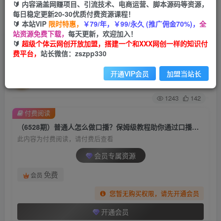
🔰 内容涵盖网赚项目、引流技术、电商运营、脚本源码等资源，
每日稳定更新20-30优质付费资源课程！
首页
创业课程
会员专属
正文
🔰 本站VIP
限时特惠，
￥79/年，￥99/永久 (推广佣金70%)，
全
站资源免费下载，
每天更新，欢迎加入！
（6528期）普通人怎么做口播？保姆级教程助你
🔰
超级个体云网创开放加盟，搭建一个和XXX网创一样的知识付
费平台，
站长微信：zszpp330
通过口播日引百粉！
开通VIP会员
加盟当站长
超级个体
关注
私信
2年前发布
1243
142
付费阅读
（6528期）普通人怎么做口播？保姆级教程助你通过口播日引百粉！
此内容为付费阅读，请付费后查看
会员专属资源
免费
会员
您暂无购买权限，请先开通会员
开通会员