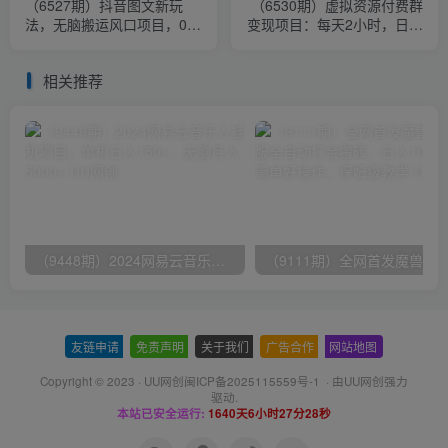
（6527期）抖音图文新玩
（6530期）虚拟资源付费群
法，无脑搬运风口项目，0门
变现项目：每天2小时，日入
槛一部手机轻松操作日入
300-1000+（教程+文案库
500+
+资源）
相关推荐
（9448期）2024网易云音乐人挂机项目，单机日入150+，无脑月入5000+
友链申请
-
免责声明
-
关于我们
-
广告合作
-
网站地图
Copyright © 2023 ·
UU网创闽ICP备2025115559号-1
· 由
UU网创
强力
驱动.
本站已安全运行:
1640天6小时27分28秒