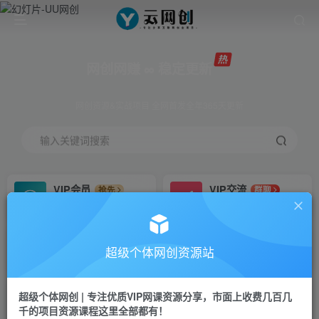
网创网赚 ∞ 稳定更新
网创资源&实战项目 全网首发全年365天更新
输入关键词搜索
VIP会员
VIP交流
抢先
群聊
免费下载全站资源
研究探讨更多创业项目路子。
VIP推广
招募站长
70%分佣
推荐
超级个体网创资源站
会员专属推广链接
搭建同款网站，自己当老板
超级个体网创 | 专注优质VIP网课资源分享，市面上收费几百几
挂机
APP下载
项目
GO
千的项目资源课程这里全部都有！
脚本卡密
站长V：Jong3355