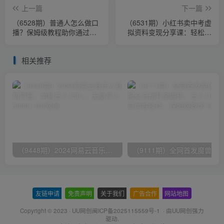
上一篇
下一篇
（6528期）普通人怎么做口
（6531期）小红书卖中考虚
播？保姆级教程助你通过口
拟资料变现分享课：轻松月
播日引百粉！
入过万（视频+配套资料）
相关推荐
（9448期）2024网易云音乐人挂机项目，单机日入150+，无脑月入5000+
友链申请
-
免责声明
-
关于我们
-
广告合作
-
网站地图
Copyright © 2023 ·
UU网创闽ICP备2025115559号-1
· 由
UU网创
强力
驱动.