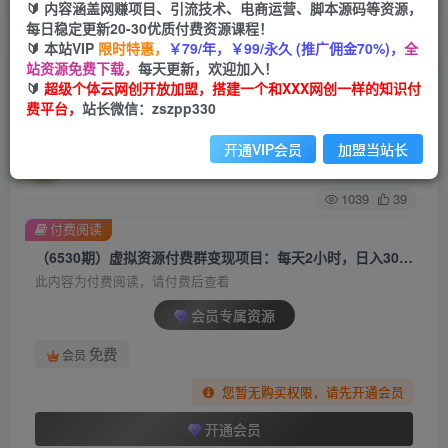
🔰 内容涵盖网赚项目、引流技术、电商运营、脚本源码等资源，
每日稳定更新20-30优质付费资源课程！
首页
创业课程
会员专属
正文
🔰 本站VIP
限时特惠，
￥79/年，￥99/永久 (推广佣金70%)，
全
站资源免费下载，
每天更新，欢迎加入！
（6530期）虚拟资源付费群变现项目：每天2小
🔰
超级个体云网创开放加盟，搭建一个和XXX网创一样的知识付
费平台，
站长微信：zszpp330
时，日入300-1000+（教程+文案库+资源）
开通VIP会员
加盟当站长
超级个体
关注
私信
2年前发布
1039
39
付费阅读
（6530期）虚拟资源付费群变现项目：每天2小时，日入300-1000+（教程+文案库+资源）
此内容为付费阅读，请付费后查看
会员专属资源
免费
会员
您暂无购买权限，请先开通会员
开通会员