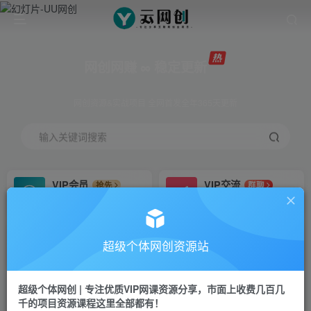
网创网赚 ∞ 稳定更新
网创资源&实战项目 全网首发全年365天更新
输入关键词搜索
VIP会员
VIP交流
抢先
群聊
免费下载全站资源
研究探讨更多创业项目路子。
VIP推广
招募站长
70%分佣
推荐
超级个体网创资源站
会员专属推广链接
搭建同款网站，自己当老板
超级个体网创 | 专注优质VIP网课资源分享，市面上收费几百几
挂机
APP下载
项目
GO
千的项目资源课程这里全部都有！
脚本卡密
站长V：Jong3355