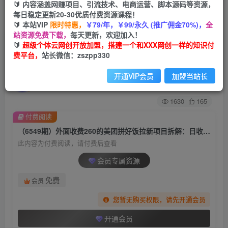
🔰 内容涵盖网赚项目、引流技术、电商运营、脚本源码等资源，
每日稳定更新20-30优质付费资源课程！
首页
创业课程
会员专属
正文
🔰 本站VIP
限时特惠，
￥79/年，￥99/永久 (推广佣金70%)，
全
站资源免费下载，
每天更新，欢迎加入！
（6549期）外面收费260的美团拼好饭拉新项目拆
🔰
超级个体云网创开放加盟，搭建一个和XXX网创一样的知识付
费平台，
站长微信：zszpp330
解：日收益300+
开通VIP会员
加盟当站长
超级个体
关注
私信
2年前发布
1630
165
付费阅读
（6549期）外面收费260的美团拼好饭拉新项目拆解：日收益300+
此内容为付费阅读，请付费后查看
会员专属资源
免费
会员
您暂无购买权限，请先开通会员
开通会员