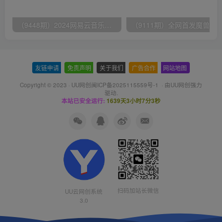
（9448期）2024网易云音乐人挂机项目，单机日入150+，无脑月入5000+
友链申请
-
免责声明
-
关于我们
-
广告合作
-
网站地图
Copyright © 2023 ·
UU网创闽ICP备2025115559号-1
· 由
UU网创
强力
驱动.
本站已安全运行:
1639天3小时7分3秒
扫码加站长微信
UU云网创系统
3.0