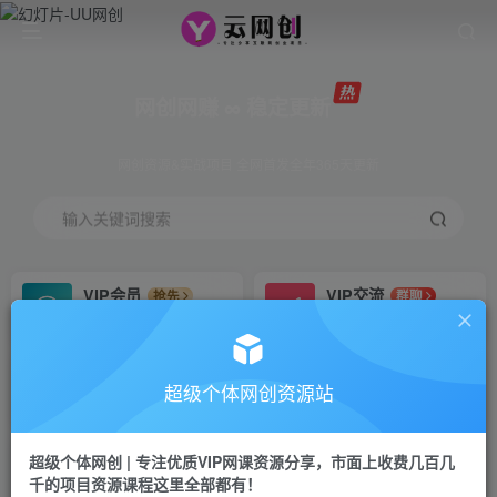
网创网赚 ∞ 稳定更新
网创资源&实战项目 全网首发全年365天更新
输入关键词搜索
VIP会员
VIP交流
抢先
群聊
免费下载全站资源
研究探讨更多创业项目路子。
VIP推广
招募站长
70%分佣
推荐
超级个体网创资源站
会员专属推广链接
搭建同款网站，自己当老板
超级个体网创 | 专注优质VIP网课资源分享，市面上收费几百几
挂机
APP下载
项目
GO
千的项目资源课程这里全部都有！
脚本卡密
站长V：Jong3355