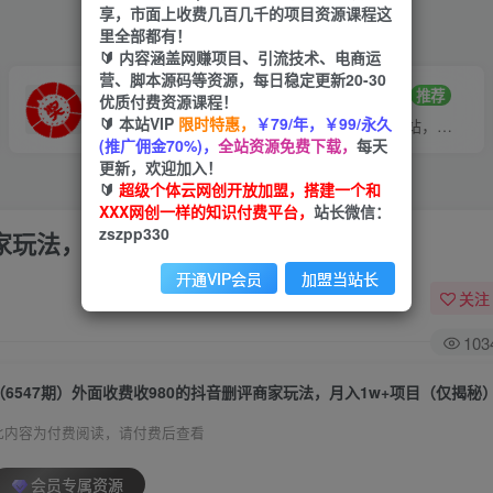
享，市面上收费几百几千的项目资源课程这
里全部都有！
🔰 内容涵盖网赚项目、引流技术、电商运
营、脚本源码等资源，每日稳定更新20-30
VIP推广
招募站长
70%分佣
推荐
优质付费资源课程！
🔰 本站VIP
限时特惠，
￥79/年，￥99/永久
会员专属推广链接
搭建同款网站，自己当老板
(推广佣金70%)，
全站资源免费下载，
每天
更新，欢迎加入！
🔰
超级个体云网创开放加盟，搭建一个和
XXX网创一样的知识付费平台，
站长微信：
zszpp330
商家玩法，月入1w+项目（仅揭秘）
开通VIP会员
加盟当站长
关注
103
（6547期）外面收费收980的抖音删评商家玩法，月入1w+项目（仅揭秘
此内容为付费阅读，请付费后查看
会员专属资源