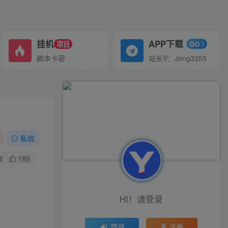
挂机
APP下载
项目
GO
脚本卡密
站长V：Jong3355
私信
4
185
）
HI！请登录
登录
注册