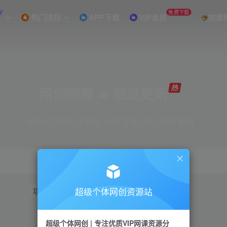
W
免费下载
热门项目
APP下载
VIP会员
加盟
网创网赚 ∞ 稳定更新
网创资源&实战项目 全网首发全年365天更新
超级个体网创资源站
项目
抖音
引流
短视频
小红书
视频号
超级个体网创 | 专注优质VIP网课资源分