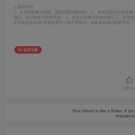
©
版权声明
1、本内容转载于网络，版权归原作者所有！ 2、本站仅提供信息存储
我们，会尽快给予删除处理！ 4、本站全资源仅供测试和学习，请勿用
及自身权益/利益 需要投资的一律不要相信，访客发现请向客服举报。 
会员专属
点赞
18
Your dream is like a flower. if you 
即使是最简