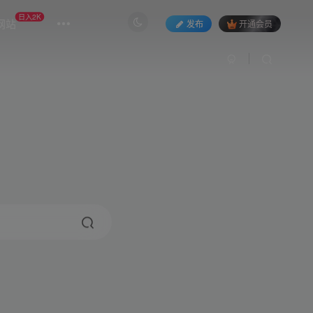
日入2K
网站
发布
开通会员