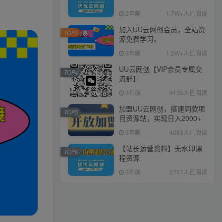
2年前
1.7W+人已阅读
加入UU云网创会员，全站资
TOP3
源免费学习。
3年前
1.2W+人已阅读
UU云网创【VIP会员专属交
TOP4
流群】
3年前
9135人已阅读
加盟UU云网创，搭建同款项
TOP5
目资源站，实现日入2000+
3年前
4083人已阅读
【站长运营资料】无水印课
TOP6
程资源
3年前
2797人已阅读