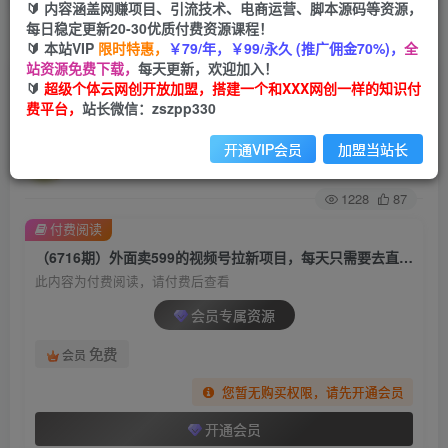
🔰 内容涵盖网赚项目、引流技术、电商运营、脚本源码等资源，
每日稳定更新20-30优质付费资源课程！
首页
创业课程
会员专属
正文
🔰 本站VIP
限时特惠，
￥79/年，￥99/永久 (推广佣金70%)，
全
站资源免费下载，
每天更新，欢迎加入！
（6716期）外面卖599的视频号拉新项目，每天只
🔰
超级个体云网创开放加盟，搭建一个和XXX网创一样的知识付
费平台，
站长微信：zszpp330
需要去直播就可有收入，单日变现300+
开通VIP会员
加盟当站长
超级个体
关注
私信
2年前发布
1228
87
付费阅读
（6716期）外面卖599的视频号拉新项目，每天只需要去直播就可有收入，单日变现300+
此内容为付费阅读，请付费后查看
会员专属资源
免费
会员
您暂无购买权限，请先开通会员
开通会员