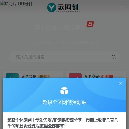
网创网赚 ∞ 稳定更新
网创资源&实战项目 全网首发全年365天更新
输入关键词搜索
VIP会员
VIP交流
抢先
群聊
免费下载全站资源
研究探讨更多创业项目路子。
VIP推广
招募站长
70%分佣
推荐
超级个体网创资源站
会员专属推广链接
搭建同款网站，自己当老板
超级个体网创 | 专注优质VIP网课资源分享，市面上收费几百几
挂机
APP下载
项目
GO
千的项目资源课程这里全部都有！
脚本卡密
站长V：Jong3355