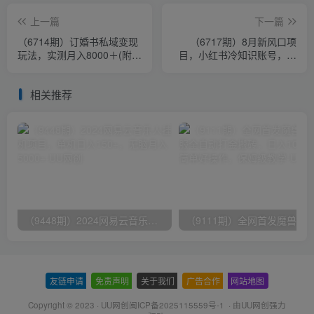
上一篇
下一篇
（6714期）订婚书私域变现
（6717期）8月新风口项
玩法，实测月入8000＋(附带
目，小红书冷知识账号，无
全部教程)
脑复制粘贴，一单变现300
块
相关推荐
（9448期）2024网易云音乐人挂机项目，单机日入150+，无脑月入5000+
友链申请
-
免责声明
-
关于我们
-
广告合作
-
网站地图
Copyright © 2023 ·
UU网创闽ICP备2025115559号-1
· 由
UU网创
强力