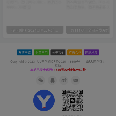
（9448期）2024网易云音乐人挂机项目，单机日入150+，无脑月入5000+
友链申请
-
免责声明
-
关于我们
-
广告合作
-
网站地图
Copyright © 2023 ·
UU网创闽ICP备2025115559号-1
· 由
UU网创
强力
驱动.
本站已安全运行:
1640天22小时7分0秒