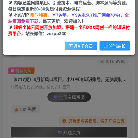
🔰 内容涵盖网赚项目、引流技术、电商运营、脚本源码等资源，
每日稳定更新20-30优质付费资源课程！
首页
创业课程
会员专属
正文
🔰 本站VIP
限时特惠，
￥79/年，￥99/永久 (推广佣金70%)，
全
站资源免费下载，
每天更新，欢迎加入！
（6717期）8月新风口项目，小红书冷知识账号，
🔰
超级个体云网创开放加盟，搭建一个和XXX网创一样的知识付
费平台，
站长微信：zszpp330
无脑复制粘贴，一单变现300块
开通VIP会员
加盟当站长
超级个体
关注
私信
2年前发布
1018
65
付费阅读
（6717期）8月新风口项目，小红书冷知识账号，无脑复制粘贴，一单变现300块
此内容为付费阅读，请付费后查看
会员专属资源
免费
会员
您暂无购买权限，请先开通会员
开通会员