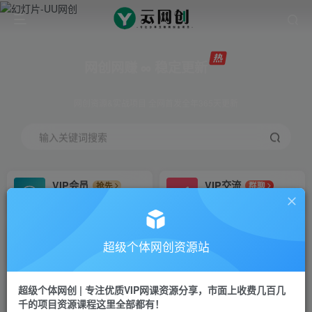
网创网赚 ∞ 稳定更新
网创资源&实战项目 全网首发全年365天更新
输入关键词搜索
VIP会员
VIP交流
抢先
群聊
免费下载全站资源
研究探讨更多创业项目路子。
VIP推广
招募站长
70%分佣
推荐
超级个体网创资源站
会员专属推广链接
搭建同款网站，自己当老板
超级个体网创 | 专注优质VIP网课资源分享，市面上收费几百几
挂机
APP下载
项目
GO
千的项目资源课程这里全部都有！
脚本卡密
站长V：Jong3355