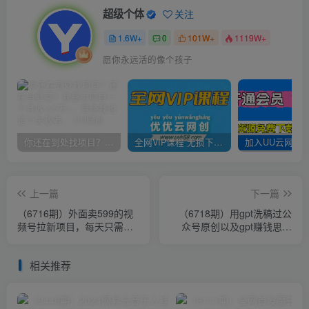
超级个体
关注
1.6W+
0
101W+
1119W+
愿你永远活的像个孩子
你还在到处找项目？还在当韭菜？我靠卖项目一个月收入5万+，曾经我也是个失败者。
全网VIP课程 无损下载~
上一篇
下一篇
（6716期）外面卖599的视
（6718期）用gpt洗稿过公
频号拉新项目，每天只需要
众号原创以及gpt赚钱思路
去直播就可有收入，单日变
(纯实操)
现300+
相关推荐