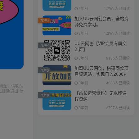
2年前
1.7W+人已阅读
加入UU云网创会员，全站资
TOP3
源免费学习。
3年前
1.2W+人已阅读
UU云网创【VIP会员专属交
TOP4
流群】
3年前
9135人已阅读
加盟UU云网创，搭建同款项
TOP5
目资源站，实现日入2000+
3年前
4083人已阅读
利益，请联系
上删除退出 涉
【站长运营资料】无水印课
TOP6
程资源
3年前
2797人已阅读