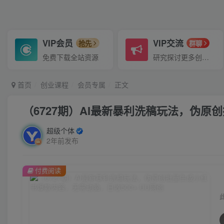
VIP会员
VIP交流
抢先
群聊
免费下载全站资源
研究探讨更多创业项目路子。
首页
创业课程
会员专属
正文
（6727期）AI最新暴利洗稿玩法，伪原
超级个体
2年前发布
付费阅读