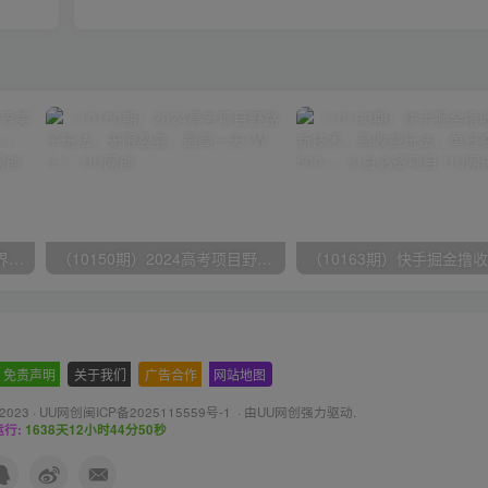
（9111期）全网首发魔兽世界美服全自动打金搬砖，日入1000+，简单好操作，保姆级教学
（10150期）2024高考项目野路子玩法，无限裂变，最高一天1W＋！
免责声明
-
关于我们
-
广告合作
-
网站地图
 2023 ·
UU网创闽ICP备2025115559号-1
· 由
UU网创
强力驱动.
行:
1638天12小时44分51秒