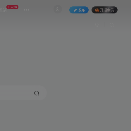
日入2K
网站
发布
开通会员