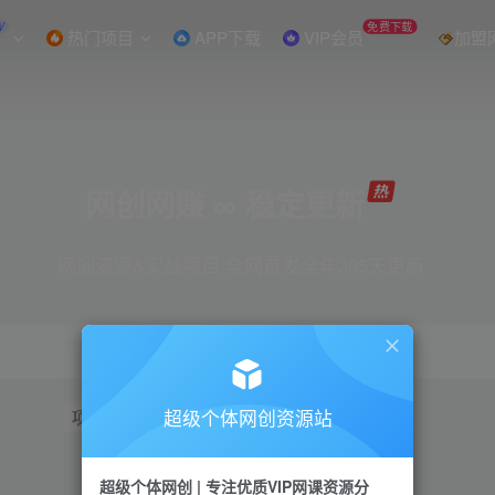
W
免费下载
热门项目
APP下载
VIP会员
加盟
网创网赚 ∞ 稳定更新
网创资源&实战项目 全网首发全年365天更新
超级个体网创资源站
项目
抖音
引流
短视频
小红书
视频号
超级个体网创 | 专注优质VIP网课资源分