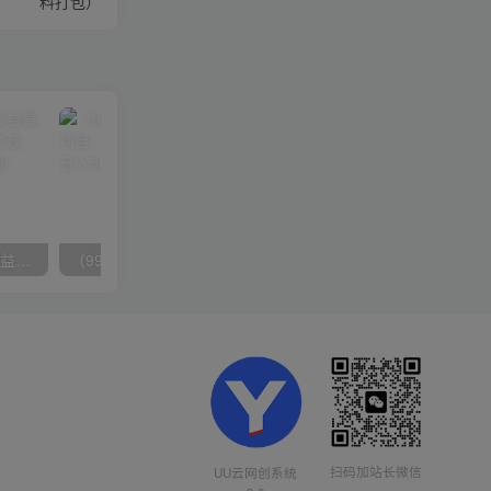
料打包）
（10163期）快手掘金撸收益最新技术，高收益玩法，单日变现500+，小白必备项目
（9934期）24h无人直播支付宝项目，最新带货玩法，纯躺赚实测日入500+
扫码加站长微信
UU云网创系统