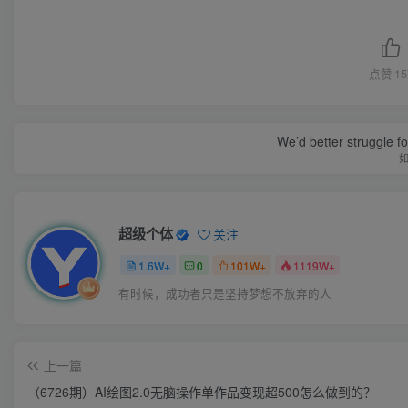
点赞
15
We’d better struggle fo
超级个体
关注
1.6W+
0
101W+
1119W+
有时候，成功者只是坚持梦想不放弃的人
上一篇
（6726期）AI绘图2.0无脑操作单作品变现超500怎么做到的？