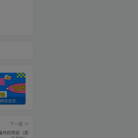
加入UU云网创会员，全站资源免费学习。
UU云网创【VIP会员专属交流群】
加盟UU云网创，搭建同款项目资源站，实现日入2000+
下一篇
操作的项目（资