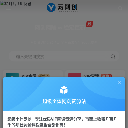
网创网赚 ∞ 稳定更新
网创资源&实战项目 全网首发全年365天更新
输入关键词搜索
VIP会员
VIP交流
抢先
群聊
免费下载全站资源
研究探讨更多创业项目路子。
VIP推广
招募站长
70%分佣
推荐
超级个体网创资源站
会员专属推广链接
搭建同款网站，自己当老板
超级个体网创 | 专注优质VIP网课资源分享，市面上收费几百几
挂机
APP下载
项目
GO
千的项目资源课程这里全部都有！
脚本卡密
站长V：Jong3355