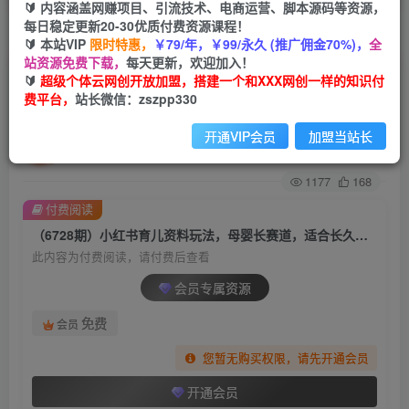
🔰 内容涵盖网赚项目、引流技术、电商运营、脚本源码等资源，
每日稳定更新20-30优质付费资源课程！
首页
创业课程
会员专属
正文
🔰 本站VIP
限时特惠，
￥79/年，￥99/永久 (推广佣金70%)，
全
站资源免费下载，
每天更新，欢迎加入！
（6728期）小红书育儿资料玩法，母婴长赛道，
🔰
超级个体云网创开放加盟，搭建一个和XXX网创一样的知识付
费平台，
站长微信：zszpp330
适合长久操作的项目（资料打包）
开通VIP会员
加盟当站长
超级个体
关注
私信
2年前发布
1177
168
付费阅读
（6728期）小红书育儿资料玩法，母婴长赛道，适合长久操作的项目（资料打包）
此内容为付费阅读，请付费后查看
会员专属资源
免费
会员
您暂无购买权限，请先开通会员
开通会员