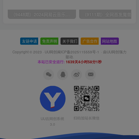
（9448期）2024网易云音乐人挂机项目，单机日入150+，无脑月入5000+
友链申请
-
免责声明
-
关于我们
-
广告合作
-
网站地图
Copyright © 2023 ·
UU网创闽ICP备2025115559号-1
· 由
UU网创
强力
驱动.
本站已安全运行:
1639天4小时58分1秒
扫码加站长微信
UU云网创系统
3.0