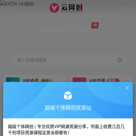
网创网赚 ∞ 稳定更新
网创资源&实战项目 全网首发全年365天更新
输入关键词搜索
VIP会员
VIP交流
抢先
群聊
免费下载全站资源
研究探讨更多创业项目路子。
VIP推广
招募站长
70%分佣
推荐
超级个体网创资源站
会员专属推广链接
搭建同款网站，自己当老板
超级个体网创 | 专注优质VIP网课资源分享，市面上收费几百几
挂机
APP下载
项目
GO
千的项目资源课程这里全部都有！
脚本卡密
站长V：Jong3355