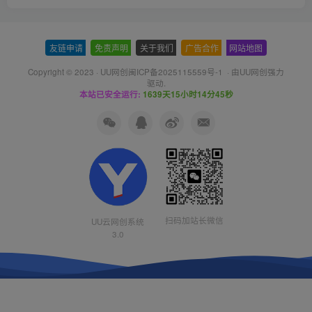
友链申请
-
免责声明
-
关于我们
-
广告合作
-
网站地图
Copyright © 2023 ·
UU网创闽ICP备2025115559号-1
· 由
UU网创
强力
驱动.
本站已安全运行:
1639天15小时14分46秒
扫码加站长微信
UU云网创系统
3.0