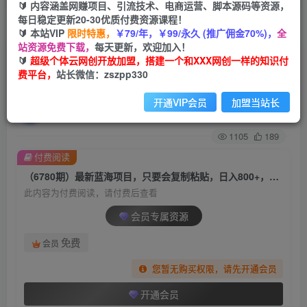
🔰 内容涵盖网赚项目、引流技术、电商运营、脚本源码等资源，
每日稳定更新20-30优质付费资源课程！
首页
创业课程
会员专属
正文
🔰 本站VIP
限时特惠，
￥79/年，￥99/永久 (推广佣金70%)，
全
站资源免费下载，
每天更新，欢迎加入！
（6780期）最新蓝海项目，只要会复制粘贴，日
🔰
超级个体云网创开放加盟，搭建一个和XXX网创一样的知识付
费平台，
站长微信：zszpp330
入800+，大学生考研项目，目前做的人极少
开通VIP会员
加盟当站长
超级个体
关注
私信
2年前发布
1105
189
付费阅读
（6780期）最新蓝海项目，只要会复制粘贴，日入800+，大学生考研项目，目前做的人极少
此内容为付费阅读，请付费后查看
会员专属资源
免费
会员
您暂无购买权限，请先开通会员
开通会员