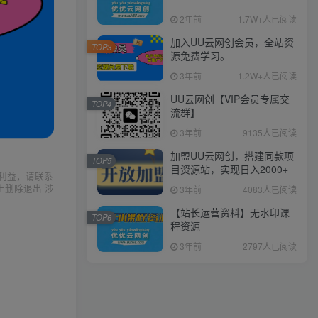
2年前
1.7W+人已阅读
加入UU云网创会员，全站资
TOP3
源免费学习。
3年前
1.2W+人已阅读
UU云网创【VIP会员专属交
TOP4
流群】
3年前
9135人已阅读
加盟UU云网创，搭建同款项
TOP5
目资源站，实现日入2000+
利益，请联系
上删除退出 涉
3年前
4083人已阅读
【站长运营资料】无水印课
TOP6
程资源
3年前
2797人已阅读