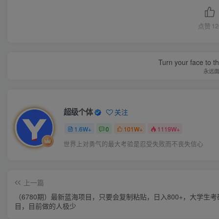
点赞
12
Turn your face to t
永远
超级个体
关注
1.6W+
0
101W+
1119W+
世界上对勇气的最大考验是忍受失败而不丧失信心
上一篇
（6780期）最新蓝海项目，只要会复制粘贴，日入800+，大学生考
目，目前做的人极少