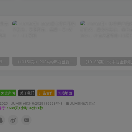
（9111期）全网首发魔兽世界美服全自动打金搬砖，日入1000+，简单好操作，保姆级教学
（10150期）2024高考项目野路子玩法，无限裂变，最高一天1W＋！
免责声明
-
关于我们
-
广告合作
-
网站地图
 2023 ·
UU网创闽ICP备2025115559号-1
· 由
UU网创
强力驱动.
行:
1639天1小时34分22秒