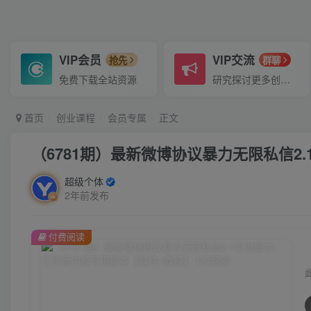
VIP会员
VIP交流
抢先
群聊
免费下载全站资源
研究探讨更多创业项目路子。
首页
创业课程
会员专属
正文
（6781期）最新微博协议暴力无限私信2
超级个体
2年前发布
付费阅读