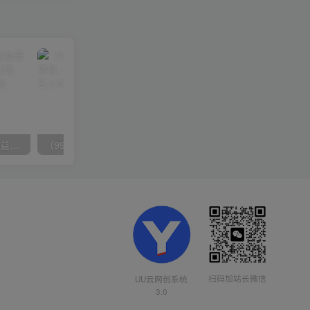
（10163期）快手掘金撸收益最新技术，高收益玩法，单日变现500+，小白必备项目
（9934期）24h无人直播支付宝项目，最新带货玩法，纯躺赚实测日入500+
扫码加站长微信
UU云网创系统
3.0