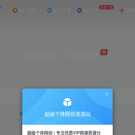
W
免费下载
热门项目
APP下载
VIP会员
加盟
网创网赚 ∞ 稳定更新
网创资源&实战项目 全网首发全年365天更新
超级个体网创资源站
项目
抖音
引流
短视频
小红书
视频号
超级个体网创 | 专注优质VIP网课资源分