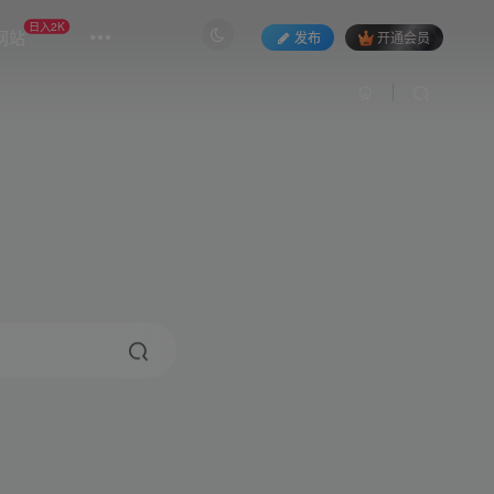
日入2K
网站
发布
开通会员