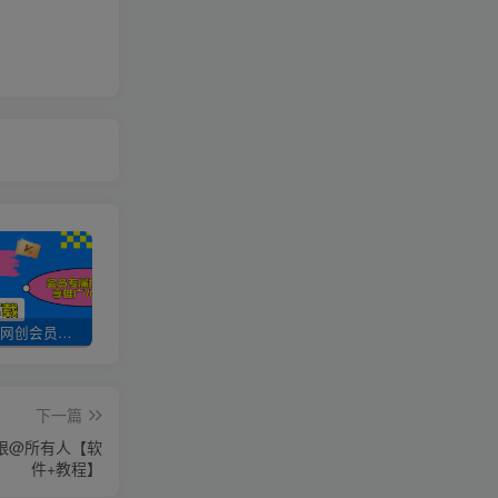
加入UU云网创会员，全站资源免费学习。
UU云网创【VIP会员专属交流群】
加盟UU云网创，搭建同款项目资源站，实现日入2000+
下一篇
限@所有人【软
件+教程】