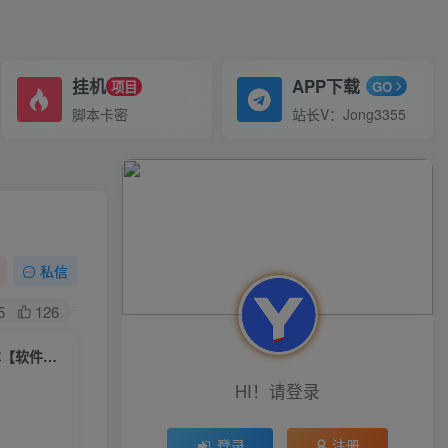
挂机
APP下载
项目
GO
脚本卡密
站长V：Jong3355
】
私信
5
126
（6781期）最新微博协议暴力无限私信2.1引流脚本，工作室内部专用脚本【软件+教程】
HI！请登录
登录
注册