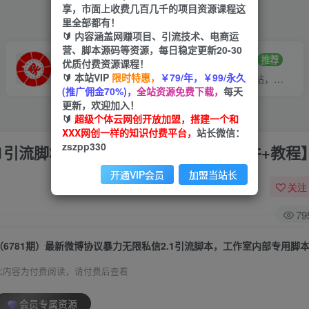
享，市面上收费几百几千的项目资源课程这
里全部都有！
🔰 内容涵盖网赚项目、引流技术、电商运
营、脚本源码等资源，每日稳定更新20-30
VIP推广
招募站长
70%分佣
推荐
优质付费资源课程！
🔰 本站VIP
限时特惠，
￥79/年，￥99/永久
会员专属推广链接
搭建同款网站，自己当老板
(推广佣金70%)，
全站资源免费下载，
每天
更新，欢迎加入！
🔰
超级个体云网创开放加盟，搭建一个和
XXX网创一样的知识付费平台，
站长微信：
zszpp330
.1引流脚本，工作室内部专用脚本【软件+教程
开通VIP会员
加盟当站长
关注
79
此内容为付费阅读，请付费后查看
会员专属资源