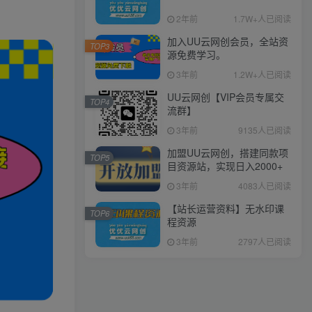
2年前
1.7W+人已阅读
加入UU云网创会员，全站资
TOP3
源免费学习。
3年前
1.2W+人已阅读
UU云网创【VIP会员专属交
TOP4
流群】
3年前
9135人已阅读
加盟UU云网创，搭建同款项
TOP5
目资源站，实现日入2000+
3年前
4083人已阅读
【站长运营资料】无水印课
TOP6
程资源
3年前
2797人已阅读