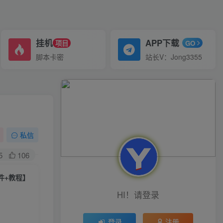
挂机
APP下载
项目
GO
脚本卡密
站长V：Jong3355
私信
5
106
件+教程】
HI！请登录
登录
注册