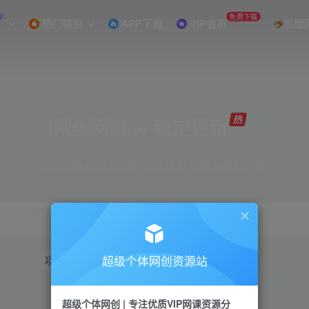
W
免费下载
热门项目
APP下载
VIP会员
加盟
网创网赚 ∞ 稳定更新
网创资源&实战项目 全网首发全年365天更新
超级个体网创资源站
项目
抖音
引流
短视频
小红书
视频号
超级个体网创 | 专注优质VIP网课资源分