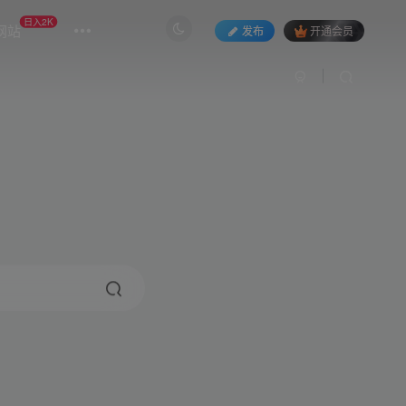
日入2K
网站
发布
开通会员