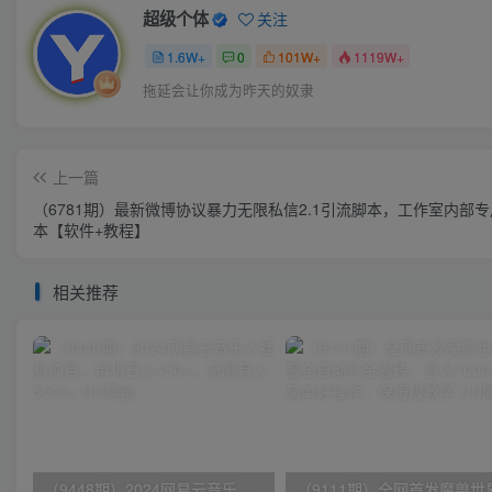
超级个体
关注
1.6W+
0
101W+
1119W+
拖延会让你成为昨天的奴隶
上一篇
（6781期）最新微博协议暴力无限私信2.1引流脚本，工作室内部
本【软件+教程】
相关推荐
（9448期）2024网易云音乐人挂机项目，单机日入150+，无脑月入5000+