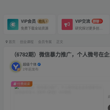
VIP会员
VIP交流
抢先
群聊
免费下载全站资源
研究探讨更多创业项目路子。
首页
创业课程
会员专属
正文
（6782期）微信暴力推广，个人微号在
超级个体
2年前发布
付费阅读