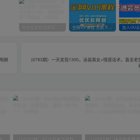
你还在到处找项目？还在当韭菜？我靠卖项目一个月收入5万+，曾经我也是个失败者。
全网VIP课程 无损下载~
专用脚
（6783期）一天变现1300，泳装美女+情感话术，直击
（9111期）全网首发魔兽世界美服全自动打金搬砖，日入1000+，简单好操作，保姆级教学
（10150期）2024高考项目野路子玩法，无限裂变，最高一天1W＋！