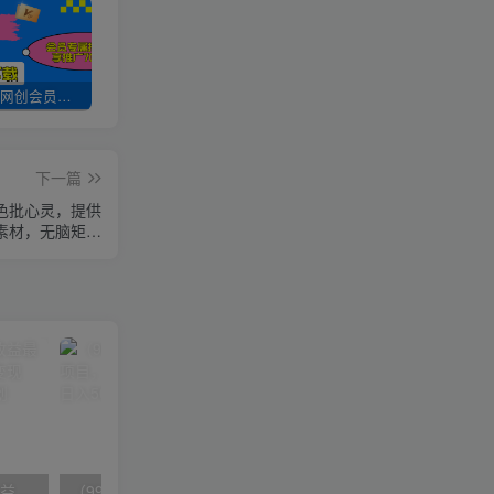
加入UU云网创会员，全站资源免费学习。
UU云网创【VIP会员专属交流群】
加盟UU云网创，搭建同款项目资源站，实现日入2000+
下一篇
老色批心灵，提供
素材，无脑矩…
（10163期）快手掘金撸收益最新技术，高收益玩法，单日变现500+，小白必备项目
（9934期）24h无人直播支付宝项目，最新带货玩法，纯躺赚实测日入500+