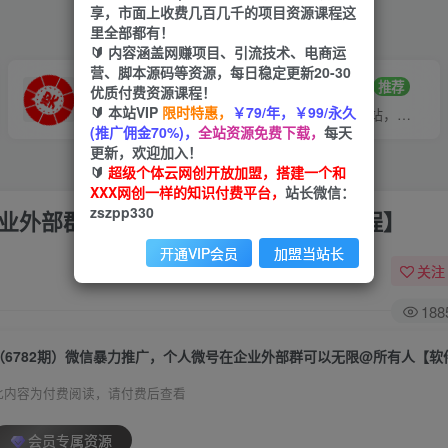
享，市面上收费几百几千的项目资源课程这
里全部都有！
🔰 内容涵盖网赚项目、引流技术、电商运
营、脚本源码等资源，每日稳定更新20-30
VIP推广
招募站长
70%分佣
推荐
优质付费资源课程！
🔰 本站VIP
限时特惠，
￥79/年，￥99/永久
会员专属推广链接
搭建同款网站，自己当老板
(推广佣金70%)，
全站资源免费下载，
每天
更新，欢迎加入！
🔰
超级个体云网创开放加盟，搭建一个和
XXX网创一样的知识付费平台，
站长微信：
zszpp330
企业外部群可以无限@所有人【软件+教程】
开通VIP会员
加盟当站长
关注
188
（6782期）微信暴力推广，个人微号在企业外部群可以无限@所有人【软
此内容为付费阅读，请付费后查看
会员专属资源