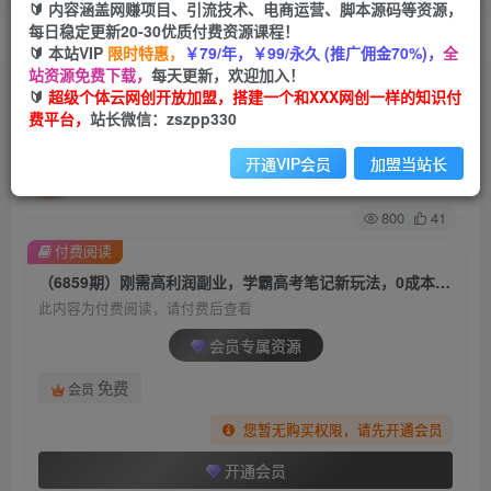
🔰 内容涵盖网赚项目、引流技术、电商运营、脚本源码等资源，
每日稳定更新20-30优质付费资源课程！
首页
创业课程
会员专属
正文
🔰 本站VIP
限时特惠，
￥79/年，￥99/永久 (推广佣金70%)，
全
站资源免费下载，
每天更新，欢迎加入！
（6859期）刚需高利润副业，学霸高考笔记新玩
🔰
超级个体云网创开放加盟，搭建一个和XXX网创一样的知识付
费平台，
站长微信：zszpp330
法，0成本变现通过一部手机实现日入500+
开通VIP会员
加盟当站长
超级个体
关注
私信
2年前发布
800
41
付费阅读
（6859期）刚需高利润副业，学霸高考笔记新玩法，0成本变现通过一部手机实现日入500+
此内容为付费阅读，请付费后查看
会员专属资源
免费
会员
您暂无购买权限，请先开通会员
开通会员