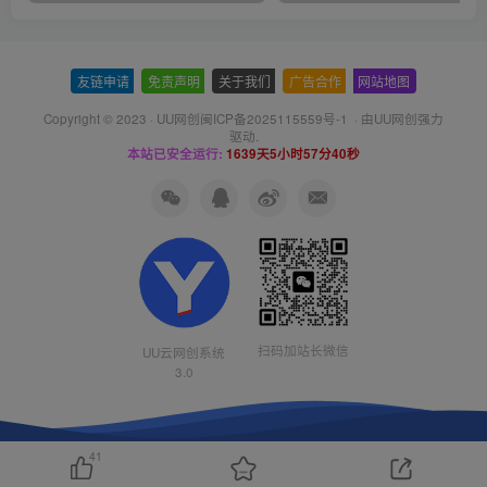
友链申请
-
免责声明
-
关于我们
-
广告合作
-
网站地图
Copyright © 2023 ·
UU网创闽ICP备2025115559号-1
· 由
UU网创
强力
驱动.
本站已安全运行:
1639天5小时57分40秒
扫码加站长微信
UU云网创系统
3.0
41