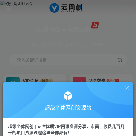
网创网赚 ∞ 稳定更新
网创资源&实战项目 全网首发全年365天更新
输入关键词搜索
VIP会员
VIP交流
抢先
群聊
免费下载全站资源
研究探讨更多创业项目路子。
VIP推广
招募站长
70%分佣
推荐
超级个体网创资源站
会员专属推广链接
搭建同款网站，自己当老板
超级个体网创 | 专注优质VIP网课资源分享，市面上收费几百几
挂机
APP下载
项目
GO
千的项目资源课程这里全部都有！
脚本卡密
站长V：Jong3355