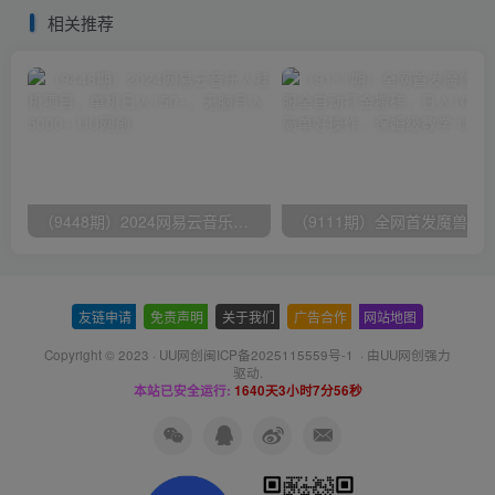
日入500+
相关推荐
（9448期）2024网易云音乐人挂机项目，单机日入150+，无脑月入5000+
友链申请
-
免责声明
-
关于我们
-
广告合作
-
网站地图
Copyright © 2023 ·
UU网创闽ICP备2025115559号-1
· 由
UU网创
强力
驱动.
本站已安全运行:
1640天3小时7分57秒