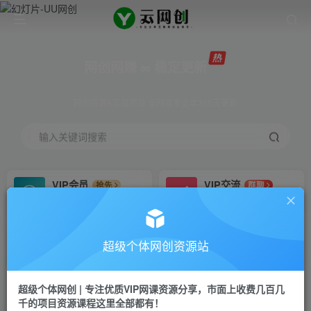
网创网赚 ∞ 稳定更新
网创资源&实战项目 全网首发全年365天更新
输入关键词搜索
VIP会员
VIP交流
抢先
群聊
免费下载全站资源
研究探讨更多创业项目路子。
VIP推广
招募站长
70%分佣
推荐
超级个体网创资源站
会员专属推广链接
搭建同款网站，自己当老板
超级个体网创 | 专注优质VIP网课资源分享，市面上收费几百几
挂机
APP下载
项目
GO
千的项目资源课程这里全部都有！
脚本卡密
站长V：Jong3355