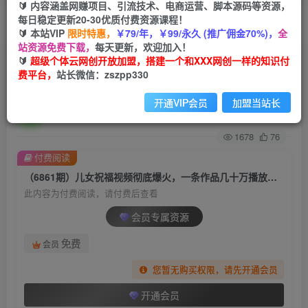
🔰 内容涵盖网赚项目、引流技术、电商运营、脚本源码等资源，
每日稳定更新20-30优质付费资源课程！
首页
创业课程
会员专属
正文
🔰 本站VIP
限时特惠，
￥79/年，￥99/永久 (推广佣金70%)，
全
站资源免费下载，
每天更新，欢迎加入！
（6861期）儿女祝福视频彻底爆火，一条作品几
🔰
超级个体云网创开放加盟，搭建一个和XXX网创一样的知识付
费平台，
站长微信：zszpp330
十万播放，2023年一定要抓住的新风口
开通VIP会员
加盟当站长
超级个体
关注
私信
2年前发布
1678
76
付费阅读
（6861期）儿女祝福视频彻底爆火，一条作品几十万播放，2023年一定要抓住的新风口
此内容为付费阅读，请付费后查看
会员专属资源
免费
会员
您暂无购买权限，请先开通会员
开通会员