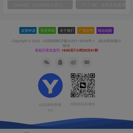
（9448期）2024网易云音乐人挂机项目，单机日入150+，无脑月入5000+
友链申请
-
免责声明
-
关于我们
-
广告合作
-
网站地图
Copyright © 2023 ·
UU网创闽ICP备2025115559号-1
· 由
UU网创
强力
驱动.
本站已安全运行:
1640天7小时29分42秒
扫码加站长微信
UU云网创系统
3.0
113