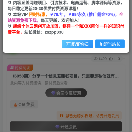
🔰 内容涵盖网赚项目、引流技术、电商运营、脚本源码等资源，
每日稳定更新20-30优质付费资源课程！
首页
创业课程
会员专属
正文
🔰 本站VIP
限时特惠，
￥79/年，￥99/永久 (推广佣金70%)，
全
站资源免费下载，
每天更新，欢迎加入！
（6958期）分享一个信息差赚钱项目，只需要是
🔰
超级个体云网创开放加盟，搭建一个和XXX网创一样的知识付
费平台，
站长微信：zszpp330
私信就有收益，0成本每单至少50+
开通VIP会员
加盟当站长
超级个体
关注
私信
2年前发布
1429
113
付费阅读
（6958期）分享一个信息差赚钱项目，只需要是私信就有收益，0成本每单至少50+
此内容为付费阅读，请付费后查看
会员专属资源
免费
会员
您暂无购买权限，请先开通会员
开通会员