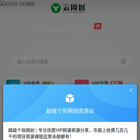
网创网赚 ∞ 稳定更新
网创资源&实战项目 全网首发全年365天更新
输入关键词搜索
VIP会员
VIP交流
抢先
群聊
免费下载全站资源
研究探讨更多创业项目路子。
VIP推广
招募站长
70%分佣
推荐
超级个体网创资源站
会员专属推广链接
搭建同款网站，自己当老板
超级个体网创 | 专注优质VIP网课资源分享，市面上收费几百几
挂机
APP下载
项目
GO
千的项目资源课程这里全部都有！
脚本卡密
站长V：Jong3355