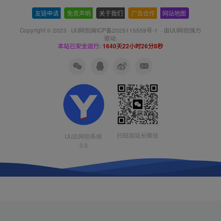
友链申请
-
免责声明
-
关于我们
-
广告合作
-
网站地图
Copyright © 2023 ·
UU网创闽ICP备2025115559号-1
· 由
UU网创
强力
驱动.
本站已安全运行:
1640天22小时26分8秒
扫码加站长微信
UU云网创系统
3.0