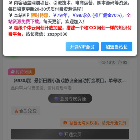
🔰 内容涵盖网赚项目、引流技术、电商运营、脚本源码等资源，
每日稳定更新20-30优质付费资源课程！
首页
创业课程
会员专属
正文
🔰 本站VIP
限时特惠，
￥79/年，￥99/永久 (推广佣金70%)，
全
站资源免费下载，
每天更新，欢迎加入！
（6930期）最新田园小游戏协议全自动打金项
🔰
超级个体云网创开放加盟，搭建一个和XXX网创一样的知识付
费平台，
站长微信：zszpp330
目，单号收益30+【协议脚本+使用教程】
开通VIP会员
加盟当站长
超级个体
关注
私信
2年前发布
1610
63
付费阅读
（6930期）最新田园小游戏协议全自动打金项目，单号收益30+【协议脚本+使用教程】
此内容为付费阅读，请付费后查看
会员专属资源
免费
会员
您暂无购买权限，请先开通会员
开通会员