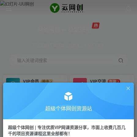
网创网赚 ∞ 稳定更新
网创资源&实战项目 全网首发全年365天更新
输入关键词搜索
VIP会员
VIP交流
抢先
群聊
免费下载全站资源
研究探讨更多创业项目路子。
VIP推广
招募站长
70%分佣
推荐
超级个体网创资源站
会员专属推广链接
搭建同款网站，自己当老板
超级个体网创 | 专注优质VIP网课资源分享，市面上收费几百几
挂机
APP下载
项目
GO
千的项目资源课程这里全部都有！
脚本卡密
站长V：Jong3355