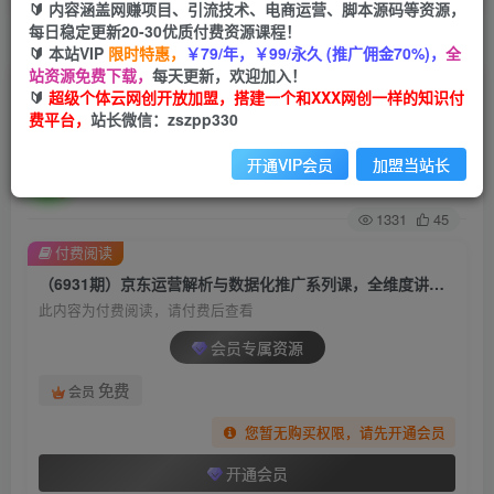
🔰 内容涵盖网赚项目、引流技术、电商运营、脚本源码等资源，
每日稳定更新20-30优质付费资源课程！
首页
创业课程
会员专属
正文
🔰 本站VIP
限时特惠，
￥79/年，￥99/永久 (推广佣金70%)，
全
站资源免费下载，
每天更新，欢迎加入！
（6931期）京东运营解析与数据化推广系列课，
🔰
超级个体云网创开放加盟，搭建一个和XXX网创一样的知识付
费平台，
站长微信：zszpp330
全维度讲解京东运营逻辑+数据化推广提…
开通VIP会员
加盟当站长
超级个体
关注
私信
2年前发布
1331
45
付费阅读
（6931期）京东运营解析与数据化推广系列课，全维度讲解京东运营逻辑+数据化推广提…
此内容为付费阅读，请付费后查看
会员专属资源
免费
会员
您暂无购买权限，请先开通会员
开通会员