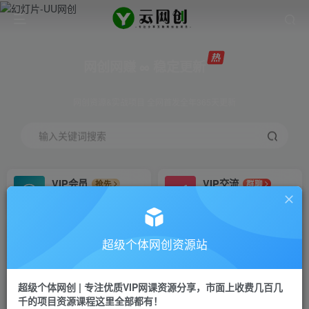
网创网赚 ∞ 稳定更新
网创资源&实战项目 全网首发全年365天更新
输入关键词搜索
VIP会员
VIP交流
抢先
群聊
免费下载全站资源
研究探讨更多创业项目路子。
VIP推广
招募站长
70%分佣
推荐
超级个体网创资源站
会员专属推广链接
搭建同款网站，自己当老板
超级个体网创 | 专注优质VIP网课资源分享，市面上收费几百几
挂机
APP下载
项目
GO
千的项目资源课程这里全部都有！
脚本卡密
站长V：Jong3355