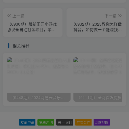
上一篇
下一篇
（6930期）最新田园小游戏
（6932期）2023教你怎样做
协议全自动打金项目，单号
抖音，如何做一个能赚钱的
收益30+【协议脚本+使用教
抖音号（22节课）
程】
相关推荐
（9448期）2024网易云音乐人挂机项目，单机日入150+，无脑月入5000+
友链申请
-
免责声明
-
关于我们
-
广告合作
-
网站地图