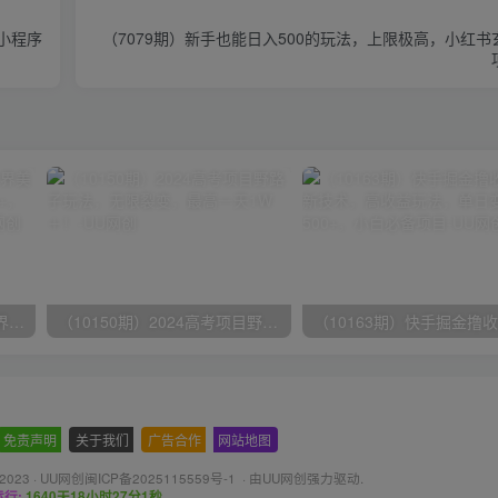
小程序
（7079期）新手也能日入500的玩法，上限极高，小红
（9111期）全网首发魔兽世界美服全自动打金搬砖，日入1000+，简单好操作，保姆级教学
（10150期）2024高考项目野路子玩法，无限裂变，最高一天1W＋！
免责声明
-
关于我们
-
广告合作
-
网站地图
 2023 ·
UU网创闽ICP备2025115559号-1
· 由
UU网创
强力驱动.
行:
1640天18小时27分2秒