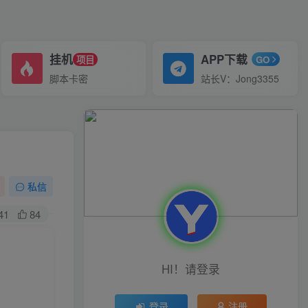
挂机
APP下载
项目
GO
脚本卡密
站长V：Jong3355
私信
41
84
HI！请登录
登录
注册