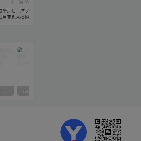
下一篇
书玄学玩法，塔罗
项目变现大揭秘
（10163期）快手掘金撸收益最新技术，高收益玩法，单日变现500+，小白必备项目
（9934期）24h无人直播支付宝项目，最新带货玩法，纯躺赚实测日入500+