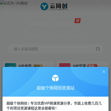
网创网赚 ∞ 稳定更新
网创资源&实战项目 全网首发全年365天更新
输入关键词搜索
VIP会员
VIP交流
抢先
群聊
免费下载全站资源
研究探讨更多创业项目路子。
VIP推广
招募站长
70%分佣
推荐
超级个体网创资源站
会员专属推广链接
搭建同款网站，自己当老板
超级个体网创 | 专注优质VIP网课资源分享，市面上收费几百几
挂机
APP下载
项目
GO
千的项目资源课程这里全部都有！
脚本卡密
站长V：Jong3355