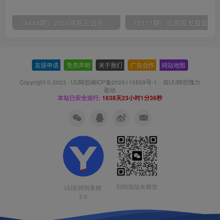
（9448期）2024网易云音乐人挂机项目，单机日入150+，无脑月入5000+
友链申请
-
免责声明
-
关于我们
-
广告合作
-
网站地图
Copyright © 2023 ·
UU网创闽ICP备2025115559号-1
· 由
UU网创
强力
驱动.
本站已安全运行:
1638天23小时1分36秒
扫码加站长微信
UU云网创系统
3.0