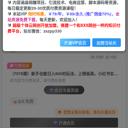
🔰 内容涵盖网赚项目、引流技术、电商运营、脚本源码等资源，
每日稳定更新20-30优质付费资源课程！
首页
创业课程
会员专属
正文
🔰 本站VIP
限时特惠，
￥79/年，￥99/永久 (推广佣金70%)，
全
站资源免费下载，
每天更新，欢迎加入！
（7079期）新手也能日入500的玩法，上限极高，
🔰
超级个体云网创开放加盟，搭建一个和XXX网创一样的知识付
费平台，
站长微信：zszpp330
小红书玄学玩法，塔罗项目变现大揭秘
开通VIP会员
加盟当站长
超级个体
关注
私信
2年前发布
1320
192
付费阅读
（7079期）新手也能日入500的玩法，上限极高，小红书玄学玩法，塔罗项目变现大揭秘
此内容为付费阅读，请付费后查看
会员专属资源
免费
会员
您暂无购买权限，请先开通会员
开通会员