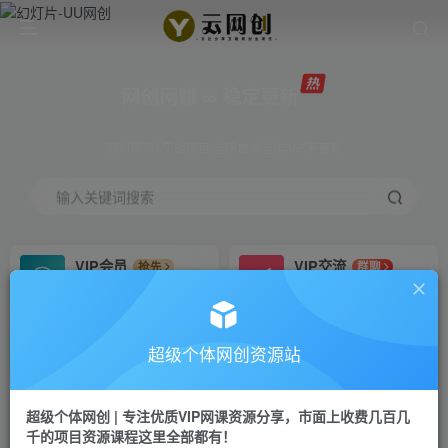
网创网赚 ∞ 稳定更新
网创资源&实战项目 全网首发全年365天更新
输入关键词搜索
VIP会员
VIP交流
抢先
群聊
免费下载全站资源
研究探讨更多创业项目路子。
VIP推广
招募站长
70%分佣
推荐
超级个体网创资源站
会员专属推广链接
搭建同款网站，自己当老板
超级个体网创 | 专注优质VIP网课资源分享，市面上收费几百几
挂机
APP下载
项目
GO
千的项目资源课程这里全部都有！
脚本卡密
站长V：Jong3355