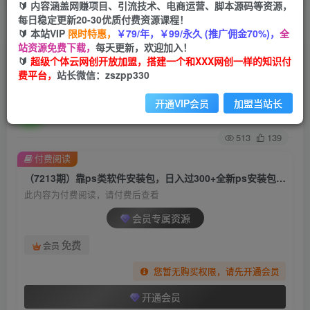
🔰 内容涵盖网赚项目、引流技术、电商运营、脚本源码等资源，
每日稳定更新20-30优质付费资源课程！
首页
创业课程
会员专属
正文
🔰 本站VIP
限时特惠，
￥79/年，￥99/永久 (推广佣金70%)，
全
站资源免费下载，
每天更新，欢迎加入！
（7213期）靠ps类软件安装包，日入过300+全新
🔰
超级个体云网创开放加盟，搭建一个和XXX网创一样的知识付
费平台，
站长微信：zszpp330
ps安装包0成本玩法（附186G安装包）
开通VIP会员
加盟当站长
超级个体
关注
私信
2年前发布
513
139
付费阅读
（7213期）靠ps类软件安装包，日入过300+全新ps安装包0成本玩法（附186G安装包）
此内容为付费阅读，请付费后查看
会员专属资源
免费
会员
您暂无购买权限，请先开通会员
开通会员