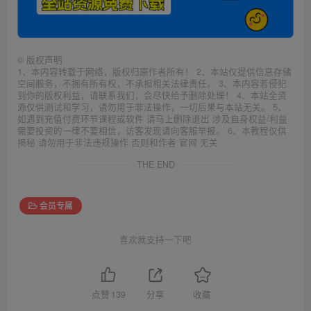
©
版权声明
1、本内容转载于网络，版权归原作者所有！ 2、本站仅提供信息存储
空间服务，不拥有所有权，不承担相关法律责任。 3、本内容若侵犯
到你的版权利益，请联系我们，会尽快给予删除处理！ 4、本站全资
源仅供测试和学习，请勿用于非法操作，一切后果与本站无关。 5、
如遇到充值付费环节课程或软件 请马上删除退出 涉及自身权益/利益
需要投资的一律不要相信，访客发现请向客服举报。 6、本教程仅供
揭秘 请勿用于非法违规操作 否则和作者 官网 无关
THE END
会员专属
喜欢就支持一下吧
点赞
139
分享
收藏