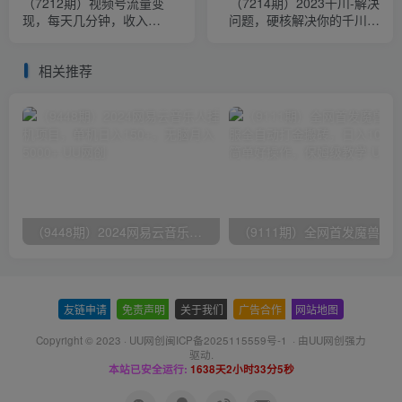
（7212期）视频号流量变
（7214期）2023千川-解决
现，每天几分钟，收入
问题，硬核解决你的千川问
100+，真正的小而美项目
题（11节课）
相关推荐
（9448期）2024网易云音乐人挂机项目，单机日入150+，无脑月入5000+
友链申请
-
免责声明
-
关于我们
-
广告合作
-
网站地图
Copyright © 2023 ·
UU网创闽ICP备2025115559号-1
· 由
UU网创
强力
驱动.
本站已安全运行:
1638天2小时33分5秒